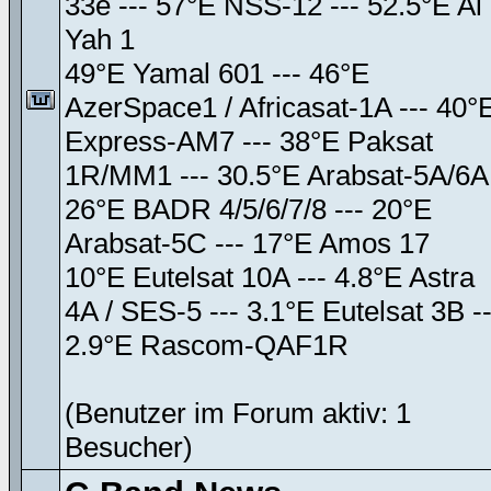
33e --- 57°E NSS-12 --- 52.5°E Al
Yah 1
49°E Yamal 601 --- 46°E
AzerSpace1 / Africasat-1A --- 40°
Express-AM7 --- 38°E Paksat
1R/MM1 --- 30.5°E Arabsat-5A/6A
26°E BADR 4/5/6/7/8 --- 20°E
Arabsat-5C --- 17°E Amos 17
10°E Eutelsat 10A --- 4.8°E Astra
4A / SES-5 --- 3.1°E Eutelsat 3B --
2.9°E Rascom-QAF1R
(Benutzer im Forum aktiv: 1
Besucher)