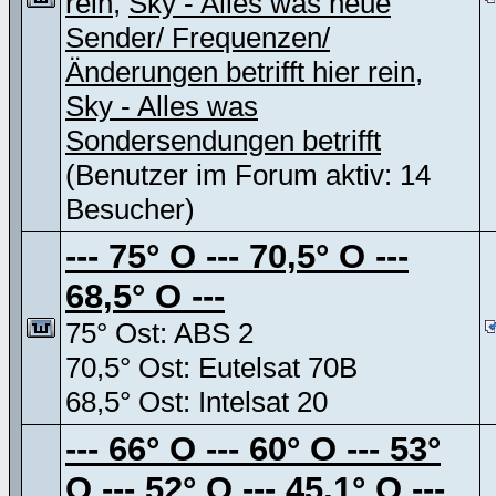
rein
,
Sky - Alles was neue
Sender/ Frequenzen/
Änderungen betrifft hier rein
,
Sky - Alles was
Sondersendungen betrifft
(Benutzer im Forum aktiv: 14
Besucher)
--- 75° O --- 70,5° O ---
68,5° O ---
75° Ost: ABS 2
70,5° Ost: Eutelsat 70B
68,5° Ost: Intelsat 20
--- 66° O --- 60° O --- 53°
O --- 52° O --- 45,1° O ---