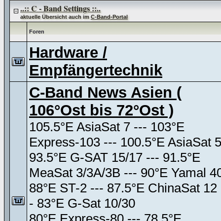
..:: C - Band Settings ::..
aktuelle Übersicht auch im
C-Band-Portal
Foren
Hardware /
Empfängertechnik
C-Band News Asien (
106°Ost bis 72°Ost )
105.5°E AsiaSat 7 --- 103°E
Express-103 --- 100.5°E AsiaSat 
93.5°E G-SAT 15/17 --- 91.5°E
MeaSat 3/3A/3B --- 90°E Yamal 4
88°E ST-2 --- 87.5°E ChinaSat 12 
- 83°E G-Sat 10/30
80°E Express-80 --- 78.5°E