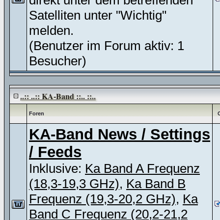
direkt unter dem betreffenden
Satelliten unter "Wichtig"
melden.
(Benutzer im Forum aktiv: 1
Besucher)
..:: ..:: KA-Band ::.. ::..
Foren
KA-Band News / Settings
/ Feeds
Inklusive:
Ka Band A Frequenz
(18,3-19,3 GHz)
,
Ka Band B
Frequenz (19,3-20,2 GHz)
,
Ka
Band C Frequenz (20,2-21,2