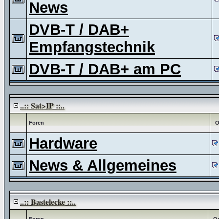
News
DVB-T / DAB+
Empfangstechnik
DVB-T / DAB+ am PC
..:: Sat>IP ::..
Foren
O
Hardware
News & Allgemeines
..:: Bastelecke ::..