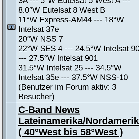
3A --- 5°W Eutelsat 5 West A ---
8.0°W Eutelsat 8 West B
11°W Express-AM44 --- 18°W
Intelsat 37e
20°W NSS 7
22°W SES 4 --- 24.5°W Intelsat 9
--- 27.5°W Intelsat 901
31.5°W Intelsat 25 --- 34.5°W
Intelsat 35e --- 37.5°W NSS-10
(Benutzer im Forum aktiv: 3
Besucher)
C-Band News
Lateinamerika/Nordameri
( 40°West bis 58°West )