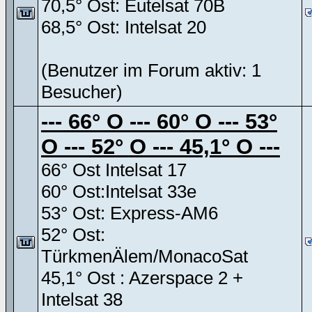
70,5° Ost: Eutelsat 70B
68,5° Ost: Intelsat 20
(Benutzer im Forum aktiv: 1
Besucher)
--- 66° O --- 60° O --- 53°
O --- 52° O --- 45,1° O ---
66° Ost Intelsat 17
60° Ost:Intelsat 33e
53° Ost: Express-AM6
52° Ost:
TürkmenÄlem/MonacoSat
45,1° Ost : Azerspace 2 +
Intelsat 38