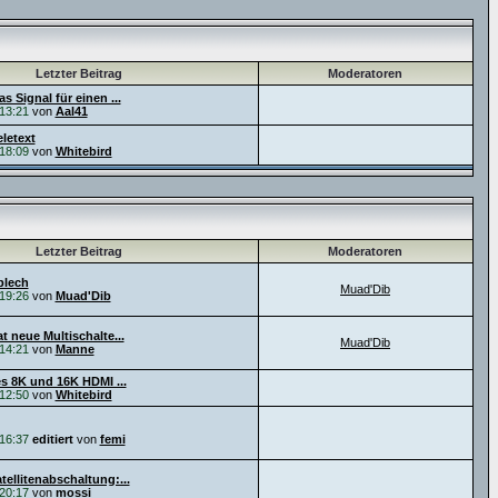
Letzter Beitrag
Moderatoren
s Signal für einen ...
13:21
von
Aal41
letext
18:09
von
Whitebird
Letzter Beitrag
Moderatoren
blech
Muad'Dib
19:26
von
Muad'Dib
t neue Multischalte...
Muad'Dib
14:21
von
Manne
es 8K und 16K HDMI ...
12:50
von
Whitebird
16:37
editiert
von
femi
ellitenabschaltung:...
20:17
von
mossi