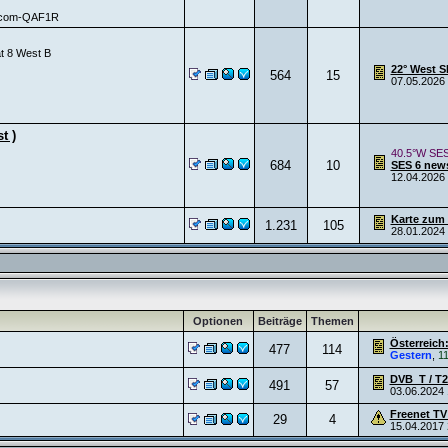
Rascom-QAF1R
at 8 West B
22° West S
564
15
07.05.2026
t )
40.5°W SES
684
10
SES 6 new
12.04.2026
Karte zum 
1.231
105
28.01.2024
Optionen
Beiträge
Themen
Österreich:
477
114
Gestern
,
11
DVB_T / T2
491
57
03.06.2024
Freenet TV
29
4
15.04.2017