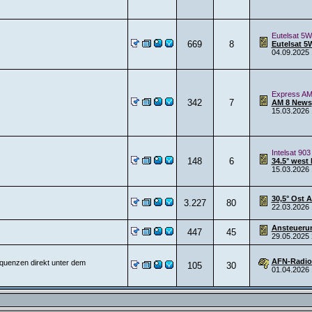
Eutelsat 5W
669
8
Eutelsat 5
04.09.2025
Express AM
342
7
AM 8 News
15.03.2026
Intelsat 903
148
6
34.5° west 
15.03.2026
30,5° Ost 
3.227
80
22.03.2026
Ansteuerun
447
45
29.05.2025
AFN-Radio
equenzen direkt unter dem
105
30
01.04.2026