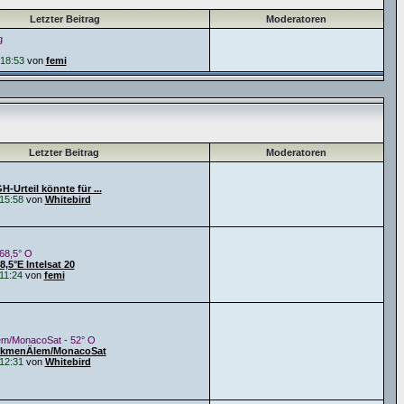
Letzter Beitrag
Moderatoren
g
18:53
von
femi
Letzter Beitrag
Moderatoren
-Urteil könnte für ...
15:58
von
Whitebird
 68,5° O
,5°E Intelsat 20
11:24
von
femi
m/MonacoSat - 52° O
urkmenÄlem/MonacoSat
12:31
von
Whitebird