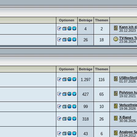
Optionen
Beiträge
Themen
Kann ich da
4
2
20.12.2023
TV-News Te
26
18
23.06.2024
Optionen
Beiträge
Themen
USBtoSlot
1.297
116
01.07.2026
Polytron ha
427
65
19.02.2021
Verlustfrei
99
10
19.06.2026
X-Band
318
26
30.06.2025
Analoge Sat
43
6
23.04.2012