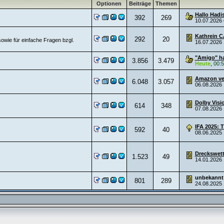
Optionen
Beiträge
Themen
Hallo Hadi
392
269
10.07.2026
Kathrein C
292
20
owie für einfache Fragen bzgl.
16.07.2026
"Amigo" ha
3.856
3.479
Heute
,
00:
Amazon ver
6.048
3.057
06.08.2026
Dolby Visio
614
348
07.08.2026
IFA 2025: T
592
40
08.06.2025
Dreckswett
1.523
49
14.01.2026
unbekannt
801
289
24.08.2025