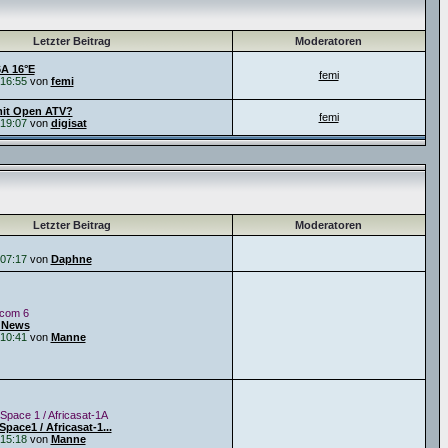
Letzter Beitrag
Moderatoren
6A 16°E
femi
16:55
von
femi
it Open ATV?
femi
19:07
von
digisat
Letzter Beitrag
Moderatoren
07:17
von
Daphne
icom 6
 News
10:41
von
Manne
Space 1 / Africasat-1A
pace1 / Africasat-1...
15:18
von
Manne