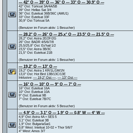
--- 42° O --- 39° O --- 36° O --- 33° O --- 30,9° O ---
42° Ost: Türksat 3A/4A/5B
39° Ost: Hellas Sat 3/4
36° Ost: Eutelsat 36B/36C (AMU1)
33° Ost: Eutelsat 33F
30,9° Ost Türksat 5A
(Benutzer im Forum aktiv: 1 Besucher)
--- 28,2° O --- 26° O --- 25,x° O --- 23,5° O --- 21,5° O ---
28,2° Ost: Astra 2E/2F/2G
26° Ost: BADR 4/5/6/7/8
25,5/25,8° Ost: Es'hail 1/2
23,5° Ost: Astra 3B/3C
21,5° Ost: Eutelsat 21B
(Benutzer im Forum aktiv: 1 Besucher)
--- 19,2° O --- 13° O ---
19,2° Ost: Astra 1 KR/1L/1M/1N
13,0° Ost: Hot Bird 13B/13C/13E
Inklusive:
--- 19,2° Ost ---
,
--- 13° Ost ---
--- 16° O --- 10° O --- 9° O --- 7° O ---
16° Ost: Eutelsat 16A
10° Ost: Eutelsat 10A
9° Ost: Eutelsat 9B
7° Ost: Eutelsat 7B/7C
(Benutzer im Forum aktiv: 5 Besucher)
--- 4,9° O --- 3,1° O --- 1,9° O --- 0,8° W --- 4° W ---
4,9° Ost: Astra 4A + SES 5
3,1° Ost: Eutelsat 3B
1,9° Ost: BulgariaSat1
0,8° West: Intelsat 10-02 + Thor 5/6/7
4° West: Amos 3/7