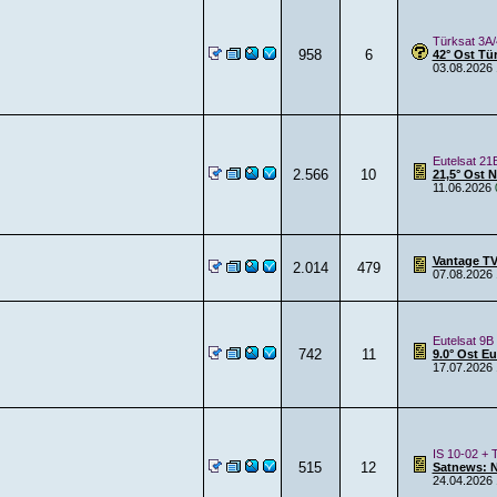
Türksat 3A/
958
6
42° Ost Tü
03.08.2026
Eutelsat 21
2.566
10
21,5° Ost 
11.06.2026
Vantage TV
2.014
479
07.08.2026
Eutelsat 9B
742
11
9.0° Ost E
17.07.2026
IS 10-02 + 
515
12
Satnews: 
24.04.2026