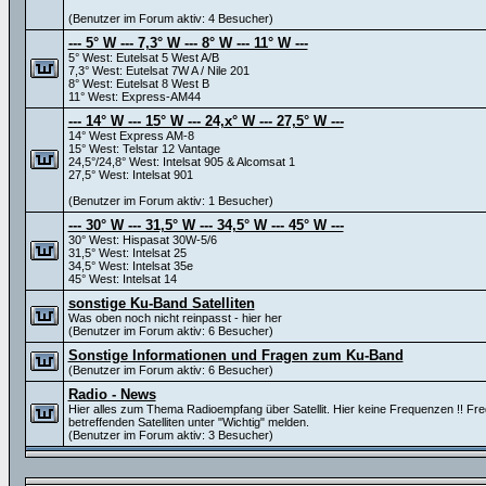
(Benutzer im Forum aktiv: 4 Besucher)
--- 5° W --- 7,3° W --- 8° W --- 11° W ---
5° West: Eutelsat 5 West A/B
7,3° West: Eutelsat 7W A / Nile 201
8° West: Eutelsat 8 West B
11° West: Express-AM44
--- 14° W --- 15° W --- 24,x° W --- 27,5° W ---
14° West Express AM-8
15° West: Telstar 12 Vantage
24,5°/24,8° West: Intelsat 905 & Alcomsat 1
27,5° West: Intelsat 901
(Benutzer im Forum aktiv: 1 Besucher)
--- 30° W --- 31,5° W --- 34,5° W --- 45° W ---
30° West: Hispasat 30W-5/6
31,5° West: Intelsat 25
34,5° West: Intelsat 35e
45° West: Intelsat 14
sonstige Ku-Band Satelliten
Was oben noch nicht reinpasst - hier her
(Benutzer im Forum aktiv: 6 Besucher)
Sonstige Informationen und Fragen zum Ku-Band
(Benutzer im Forum aktiv: 6 Besucher)
Radio - News
Hier alles zum Thema Radioempfang über Satellit. Hier keine Frequenzen !! Fr
betreffenden Satelliten unter "Wichtig" melden.
(Benutzer im Forum aktiv: 3 Besucher)