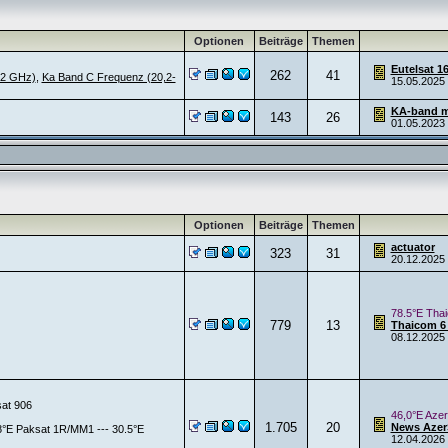
Optionen
Beiträge
Themen
Eutelsat 1
262
41
,2 GHz)
,
Ka Band C Frequenz (20,2-
15.05.2025
KA-band m
143
26
01.05.2023
Optionen
Beiträge
Themen
actuator
323
31
20.12.2025
78.5°E Tha
779
13
Thaicom 6
08.12.2025
sat 906
46,0°E Azer
1.705
20
News AzerS
38°E Paksat 1R/MM1 --- 30.5°E
12.04.2026