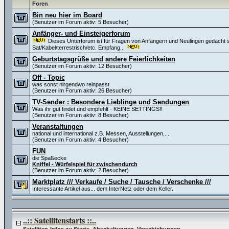
Foren
Bin neu hier im Board
(Benutzer im Forum aktiv: 5 Besucher)
Anfänger- und Einsteigerforum
Dieses Unterforum ist für Fragen von Anfängern und Neulingen gedacht s
Sat/Kabel/terrestrisch/etc. Empfang...
Geburtstagsgrüße und andere Feierlichkeiten
(Benutzer im Forum aktiv: 12 Besucher)
Off - Topic
was sonst nirgendwo reinpasst
(Benutzer im Forum aktiv: 26 Besucher)
TV-Sender : Besondere Lieblinge und Sendungen
Was ihr gut findet und empfehlt - KEINE SETTINGS!!
(Benutzer im Forum aktiv: 8 Besucher)
Veranstaltungen
national und international z.B. Messen, Ausstellungen,...
(Benutzer im Forum aktiv: 4 Besucher)
FUN
die Spaßecke
Kniffel - Würfelspiel für zwischendurch
(Benutzer im Forum aktiv: 2 Besucher)
Marktplatz /// Verkaufe / Suche / Tausche / Verschenke ///
Interessante Artikel aus... dem InterNetz oder dem Keller.
..:: Satellitenstarts ::..