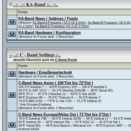
..:: ..:: KA-Band ::.. ::..
Foren
KA-Band News / Settings / Feeds
Inklusive:
Ka Band A Frequenz (18,3-19,3 GHz)
,
Ka Band B Frequenz (19,3-20
21,2 GHz)
,
Ka Band D Frequenz (21,2-22,2 GHz)
KA-Band Hardware / Konfiguration
(Benutzer im Forum aktiv: 2 Besucher)
..:: C - Band Settings ::..
aktuelle Übersicht auch im
C-Band-Portal
Foren
Hardware / Empfängertechnik
(Benutzer im Forum aktiv: 2 Besucher)
C-Band News Asien ( 106°Ost bis 72°Ost )
105.5°E AsiaSat 7 --- 103°E Express-103 --- 100.5°E AsiaSat 5
93.5°E G-SAT 15/17 --- 91.5°E MeaSat 3/3A/3B --- 90°E Yamal 401
88°E ST-2 --- 87.5°E ChinaSat 12 --- 83°E G-Sat 10/30
80°E Express-80 --- 78.5°E Thaicom 6 --- 76.5°E Apstar-7
74,9°E ABS-2/2A --- *74°E G-Sat 7/18 --- 72,1°E Intelsat 22
* kein Europa-Empfang
(Benutzer im Forum aktiv: 2 Besucher)
C-Band News Europa/Afrika Ost ( 71°Ost bis 2°Ost )
70.5°E Eutelsat 70B --- 68.5°E Intelsat 20/36 --- 66°E Intelsat 17 --- 64.2°E Intel
62°E Intelsat 39 --- 60°E Intelsat 33e --- 57°E NSS-12 --- 52.5°E Al Yah 1
49°E Yamal 601 --- 46°E AzerSpace1 / Africasat-1A --- 40°E Express-AM7 --- 
Arabsat-5A/6A