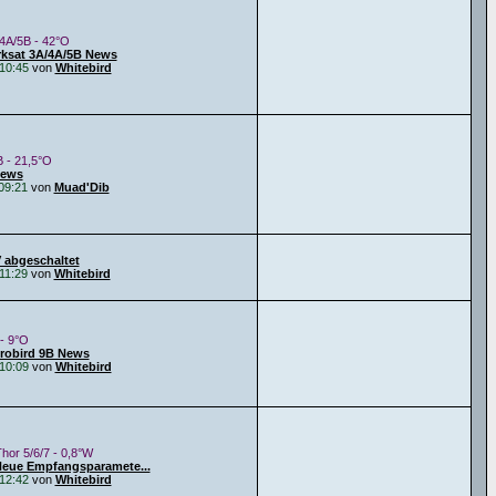
4A/5B - 42°O
rksat 3A/4A/5B News
10:45
von
Whitebird
B - 21,5°O
News
09:21
von
Muad'Dib
 abgeschaltet
11:29
von
Whitebird
 - 9°O
urobird 9B News
10:09
von
Whitebird
Thor 5/6/7 - 0,8°W
Neue Empfangsparamete...
12:42
von
Whitebird