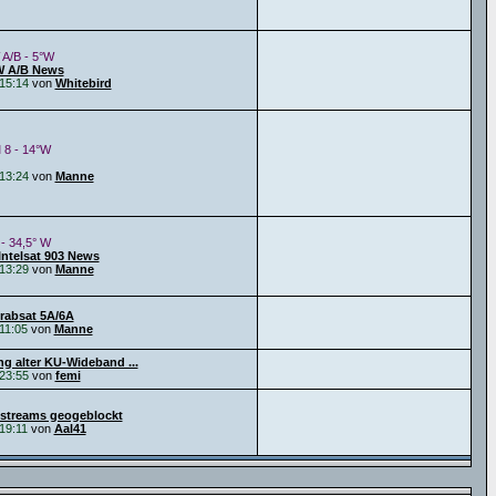
 A/B - 5°W
W A/B News
15:14
von
Whitebird
 8 - 14°W
13:24
von
Manne
 - 34,5° W
Intelsat 903 News
13:29
von
Manne
Arabsat 5A/6A
11:05
von
Manne
g alter KU-Wideband ...
23:55
von
femi
streams geogeblockt
19:11
von
Aal41