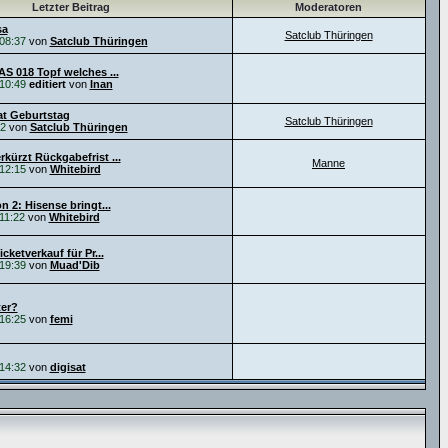
Letzter Beitrag
Moderatoren
sa
Satclub Thüringen
08:37
von
Satclub Thüringen
AS 018 Topf welches ...
10:49
editiert
von
Inan
t Geburtstag
Satclub Thüringen
52
von
Satclub Thüringen
kürzt Rückgabefrist ...
Manne
12:15
von
Whitebird
n 2: Hisense bringt...
11:22
von
Whitebird
icketverkauf für Pr...
19:39
von
Muad'Dib
er?
16:25
von
femi
14:32
von
digisat