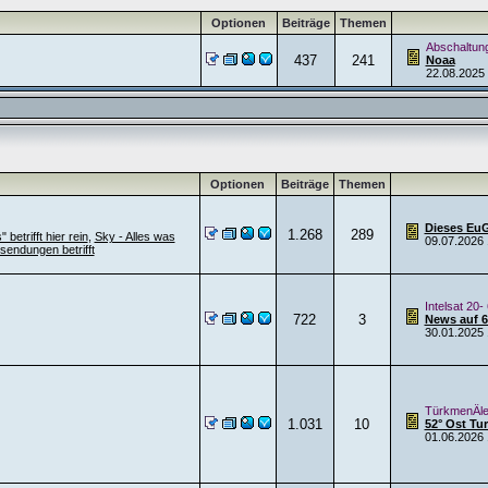
Optionen
Beiträge
Themen
Abschaltun
437
241
Noaa
22.08.2025
Optionen
Beiträge
Themen
Dieses EuGH
1.268
289
betrifft hier rein
,
Sky - Alles was
09.07.2026
sendungen betrifft
Intelsat 20-
722
3
News auf 68
30.01.2025
TürkmenÄle
1.031
10
52° Ost T
01.06.2026