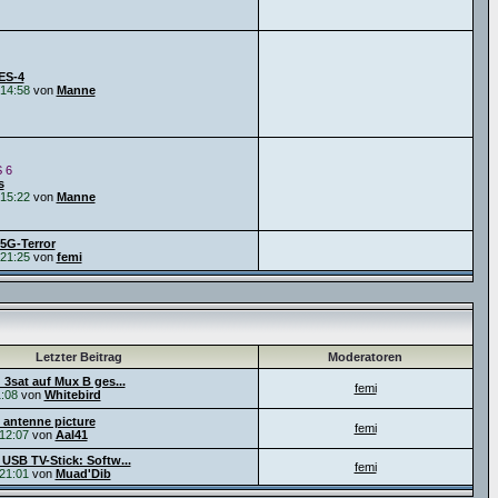
ES-4
14:58
von
Manne
 6
s
15:22
von
Manne
5G-Terror
21:25
von
femi
Letzter Beitrag
Moderatoren
 3sat auf Mux B ges...
femi
:08
von
Whitebird
 antenne picture
femi
12:07
von
Aal41
 USB TV-Stick: Softw...
femi
21:01
von
Muad'Dib