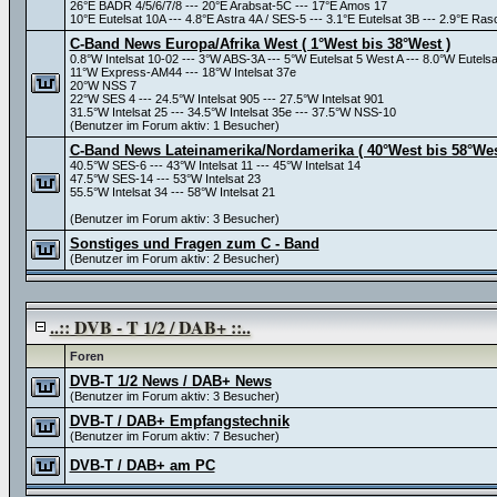
26°E BADR 4/5/6/7/8 --- 20°E Arabsat-5C --- 17°E Amos 17
10°E Eutelsat 10A --- 4.8°E Astra 4A / SES-5 --- 3.1°E Eutelsat 3B --- 2.9°E 
C-Band News Europa/Afrika West ( 1°West bis 38°West )
0.8°W Intelsat 10-02 --- 3°W ABS-3A --- 5°W Eutelsat 5 West A --- 8.0°W Eutels
11°W Express-AM44 --- 18°W Intelsat 37e
20°W NSS 7
22°W SES 4 --- 24.5°W Intelsat 905 --- 27.5°W Intelsat 901
31.5°W Intelsat 25 --- 34.5°W Intelsat 35e --- 37.5°W NSS-10
(Benutzer im Forum aktiv: 1 Besucher)
C-Band News Lateinamerika/Nordamerika ( 40°West bis 58°Wes
40.5°W SES-6 --- 43°W Intelsat 11 --- 45°W Intelsat 14
47.5°W SES-14 --- 53°W Intelsat 23
55.5°W Intelsat 34 --- 58°W Intelsat 21
(Benutzer im Forum aktiv: 3 Besucher)
Sonstiges und Fragen zum C - Band
(Benutzer im Forum aktiv: 2 Besucher)
..:: DVB - T 1/2 / DAB+ ::..
Foren
DVB-T 1/2 News / DAB+ News
(Benutzer im Forum aktiv: 3 Besucher)
DVB-T / DAB+ Empfangstechnik
(Benutzer im Forum aktiv: 7 Besucher)
DVB-T / DAB+ am PC