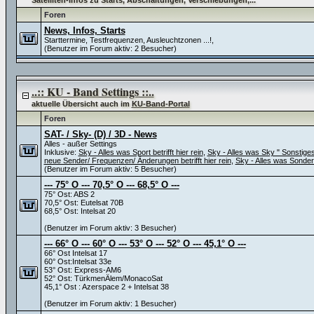
Satelliten-Infos zu Starts, Abschaltungen, Verschiebungen,...
Foren
News, Infos, Starts
Starttermine, Testfrequenzen, Ausleuchtzonen ...!,
(Benutzer im Forum aktiv: 2 Besucher)
..:: KU - Band Settings ::..
aktuelle Übersicht auch im
KU-Band-Portal
Foren
SAT- / Sky- (D) / 3D - News
Alles - außer Settings
Inklusive:
Sky - Alles was Sport betrifft hier rein
,
Sky - Alles was Sky " Sonstiges" 
neue Sender/ Frequenzen/ Änderungen betrifft hier rein
,
Sky - Alles was Sonder
(Benutzer im Forum aktiv: 5 Besucher)
--- 75° O --- 70,5° O --- 68,5° O ---
75° Ost: ABS 2
70,5° Ost: Eutelsat 70B
68,5° Ost: Intelsat 20
(Benutzer im Forum aktiv: 3 Besucher)
--- 66° O --- 60° O --- 53° O --- 52° O --- 45,1° O ---
66° Ost Intelsat 17
60° Ost:Intelsat 33e
53° Ost: Express-AM6
52° Ost: TürkmenÄlem/MonacoSat
45,1° Ost : Azerspace 2 + Intelsat 38
(Benutzer im Forum aktiv: 1 Besucher)