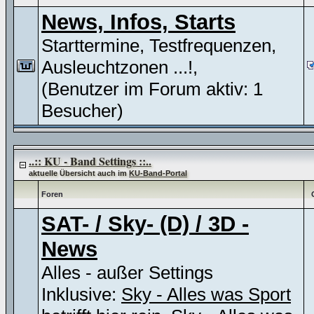
News, Infos, Starts
Starttermine, Testfrequenzen,
Ausleuchtzonen ...!,
(Benutzer im Forum aktiv: 1
Besucher)
..:: KU - Band Settings ::..
aktuelle Übersicht auch im
KU-Band-Portal
Foren
SAT- / Sky- (D) / 3D -
News
Alles - außer Settings
Inklusive:
Sky - Alles was Sport