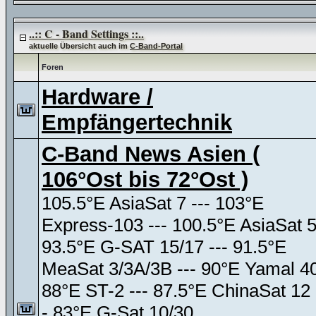
..:: C - Band Settings ::..
aktuelle Übersicht auch im
C-Band-Portal
Foren
Hardware /
Empfängertechnik
C-Band News Asien (
106°Ost bis 72°Ost )
105.5°E AsiaSat 7 --- 103°E
Express-103 --- 100.5°E AsiaSat 
93.5°E G-SAT 15/17 --- 91.5°E
MeaSat 3/3A/3B --- 90°E Yamal 4
88°E ST-2 --- 87.5°E ChinaSat 12 
- 83°E G-Sat 10/30