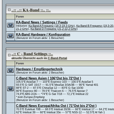
..:: ..:: KA-Band ::.. ::..
Foren
KA-Band News / Settings / Feeds
Inklusive:
Ka Band A Frequenz (18,3-19,3 GHz)
,
Ka Band B Frequenz (19,3-20
21,2 GHz)
,
Ka Band D Frequenz (21,2-22,2 GHz)
KA-Band Hardware / Konfiguration
(Benutzer im Forum aktiv: 1 Besucher)
..:: C - Band Settings ::..
aktuelle Übersicht auch im
C-Band-Portal
Foren
Hardware / Empfängertechnik
(Benutzer im Forum aktiv: 2 Besucher)
C-Band News Asien ( 106°Ost bis 72°Ost )
105.5°E AsiaSat 7 --- 103°E Express-103 --- 100.5°E AsiaSat 5
93.5°E G-SAT 15/17 --- 91.5°E MeaSat 3/3A/3B --- 90°E Yamal 401
88°E ST-2 --- 87.5°E ChinaSat 12 --- 83°E G-Sat 10/30
80°E Express-80 --- 78.5°E Thaicom 6 --- 76.5°E Apstar-7
74,9°E ABS-2/2A --- *74°E G-Sat 7/18 --- 72,1°E Intelsat 22
* kein Europa-Empfang
(Benutzer im Forum aktiv: 1 Besucher)
C-Band News Europa/Afrika Ost ( 71°Ost bis 2°Ost )
70.5°E Eutelsat 70B --- 68.5°E Intelsat 20/36 --- 66°E Intelsat 17 --- 64.2°E Intel
62°E Intelsat 39 --- 60°E Intelsat 33e --- 57°E NSS-12 --- 52.5°E Al Yah 1