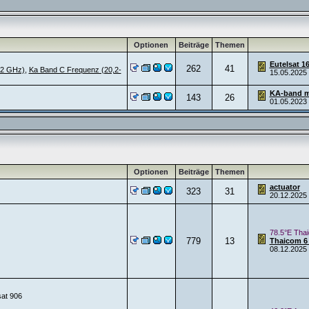
Optionen
Beiträge
Themen
Eutelsat 1
262
41
,2 GHz)
,
Ka Band C Frequenz (20,2-
15.05.2025
KA-band m
143
26
01.05.2023
Optionen
Beiträge
Themen
actuator
323
31
20.12.2025
78.5°E Tha
779
13
Thaicom 6
08.12.2025
sat 906