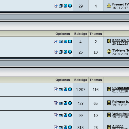
Freenet TV
29
4
15.04.2017
Optionen
Beiträge
Themen
Kann ich da
4
2
20.12.2023
TV-News Te
26
18
23.06.2024
Optionen
Beiträge
Themen
USBtoSlot
1.297
116
01.07.2026
Polytron ha
427
65
19.02.2021
Verlustfrei
99
10
19.06.2026
X-Band
318
26