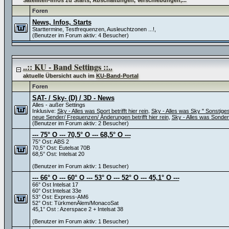
Satelliten-Infos zu Starts, Abschaltungen, Verschiebungen,...
Foren
News, Infos, Starts
Starttermine, Testfrequenzen, Ausleuchtzonen ...!,
(Benutzer im Forum aktiv: 4 Besucher)
..:: KU - Band Settings ::..
aktuelle Übersicht auch im
KU-Band-Portal
Foren
SAT- / Sky- (D) / 3D - News
Alles - außer Settings
Inklusive:
Sky - Alles was Sport betrifft hier rein
,
Sky - Alles was Sky " Sonstiges" 
neue Sender/ Frequenzen/ Änderungen betrifft hier rein
,
Sky - Alles was Sonder
(Benutzer im Forum aktiv: 2 Besucher)
--- 75° O --- 70,5° O --- 68,5° O ---
75° Ost: ABS 2
70,5° Ost: Eutelsat 70B
68,5° Ost: Intelsat 20
(Benutzer im Forum aktiv: 1 Besucher)
--- 66° O --- 60° O --- 53° O --- 52° O --- 45,1° O ---
66° Ost Intelsat 17
60° Ost:Intelsat 33e
53° Ost: Express-AM6
52° Ost: TürkmenÄlem/MonacoSat
45,1° Ost : Azerspace 2 + Intelsat 38
(Benutzer im Forum aktiv: 1 Besucher)