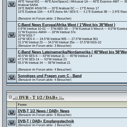
49°E Yamal 601 --- 46°E AzerSpace1 / Africasat-1A --- 40°E Express-AM7 --- 
Arabsat-5A/6A
26°E BADR 4/5/6/7/8 --- 20°E Arabsat-5C --- 17°E Amos 17
10°E Eutelsat 10A --- 4.8°E Astra 4A / SES-5 --- 3.1°E Eutelsat 3B --- 2.9°E 
(Benutzer im Forum aktiv: 2 Besucher)
C-Band News Europa/Afrika West ( 1°West bis 38°West )
0.8°W Intelsat 10-02 --- 3°W ABS-3A --- 5°W Eutelsat 5 West A --- 8.0°W Eutels
11°W Express-AM44 --- 18°W Intelsat 37e
20°W NSS 7
22°W SES 4 --- 24.5°W Intelsat 905 --- 27.5°W Intelsat 901
31.5°W Intelsat 25 --- 34.5°W Intelsat 35e --- 37.5°W NSS-10
(Benutzer im Forum aktiv: 3 Besucher)
C-Band News Lateinamerika/Nordamerika ( 40°West bis 58°Wes
40.5°W SES-6 --- 43°W Intelsat 11 --- 45°W Intelsat 14
47.5°W SES-14 --- 53°W Intelsat 23
55.5°W Intelsat 34 --- 58°W Intelsat 21
(Benutzer im Forum aktiv: 4 Besucher)
Sonstiges und Fragen zum C - Band
(Benutzer im Forum aktiv: 4 Besucher)
..:: DVB - T 1/2 / DAB+ ::..
Foren
DVB-T 1/2 News / DAB+ News
(Benutzer im Forum aktiv: 5 Besucher)
DVB-T / DAB+ Empfangstechnik
(Benutzer im Forum aktiv: 1 Besucher)