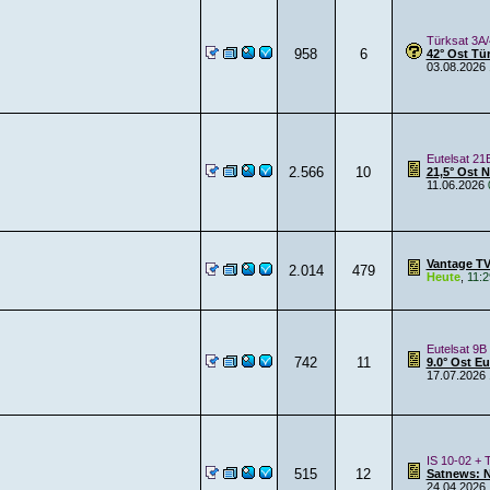
Türksat 3A/
958
6
42° Ost Tü
03.08.2026
Eutelsat 21
2.566
10
21,5° Ost 
11.06.2026
Vantage TV
2.014
479
Heute
,
11:2
Eutelsat 9B
742
11
9.0° Ost E
17.07.2026
IS 10-02 + 
515
12
Satnews: 
24.04.2026