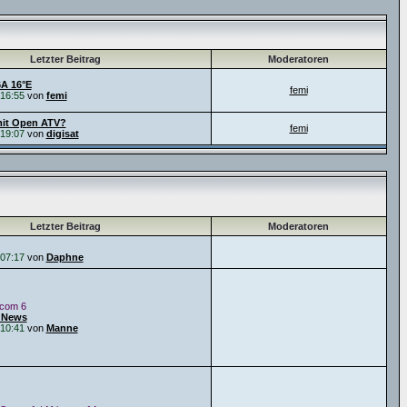
Letzter Beitrag
Moderatoren
6A 16°E
femi
16:55
von
femi
it Open ATV?
femi
19:07
von
digisat
Letzter Beitrag
Moderatoren
07:17
von
Daphne
icom 6
 News
10:41
von
Manne