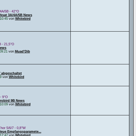
4A/5B - 42°O
rksat 3A/4A/5B News
10:45
von
Whitebird
B - 21,5°O
News
09:21
von
Muad'Dib
 abgeschaltet
9
von
Whitebird
 - 9°O
urobird 9B News
10:09
von
Whitebird
Thor 5/6/7 - 0,8°W
Neue Empfangsparamete...
12:42
von
Whitebird