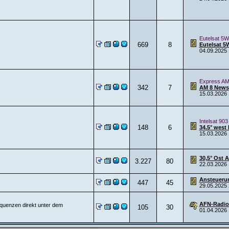
Eutelsat 5W
669
8
Eutelsat 5
04.09.2025
Express AM
342
7
AM 8 News
15.03.2026
Intelsat 903
148
6
34.5° west 
15.03.2026
30,5° Ost 
3.227
80
22.03.2026
Ansteuerun
447
45
29.05.2025
AFN-Radio
equenzen direkt unter dem
105
30
01.04.2026