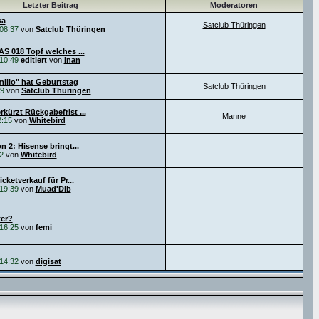
Letzter Beitrag
Moderatoren
sa
Satclub Thüringen
08:37
von
Satclub Thüringen
AS 018 Topf welches ...
10:49
editiert
von
Inan
illo" hat Geburtstag
Satclub Thüringen
29
von
Satclub Thüringen
kürzt Rückgabefrist ...
Manne
2:15
von
Whitebird
n 2: Hisense bringt...
2
von
Whitebird
icketverkauf für Pr...
19:39
von
Muad'Dib
er?
16:25
von
femi
14:32
von
digisat