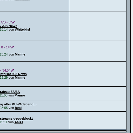
 A/B - 5°W
W A/B News
15:14
von
Whitebird
 8 - 14°W
13:24
von
Manne
 - 34,5° W
Intelsat 903 News
13:29
von
Manne
Arabsat 5A/6A
11:05
von
Manne
g alter KU-Wideband ...
23:55
von
femi
streams geogeblockt
19:11
von
Aal41