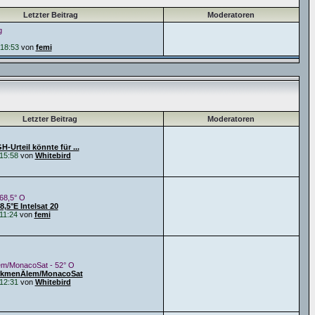
Letzter Beitrag
Moderatoren
g
18:53
von
femi
Letzter Beitrag
Moderatoren
-Urteil könnte für ...
15:58
von
Whitebird
 68,5° O
,5°E Intelsat 20
11:24
von
femi
m/MonacoSat - 52° O
urkmenÄlem/MonacoSat
12:31
von
Whitebird