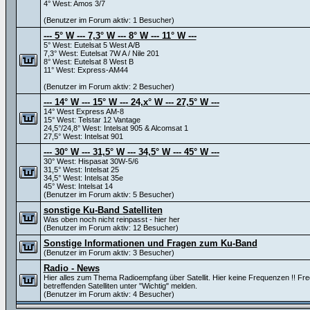
4° West: Amos 3/7
(Benutzer im Forum aktiv: 1 Besucher)
--- 5° W --- 7,3° W --- 8° W --- 11° W ---
5° West: Eutelsat 5 West A/B
7,3° West: Eutelsat 7W A / Nile 201
8° West: Eutelsat 8 West B
11° West: Express-AM44
(Benutzer im Forum aktiv: 2 Besucher)
--- 14° W --- 15° W --- 24,x° W --- 27,5° W ---
14° West Express AM-8
15° West: Telstar 12 Vantage
24,5°/24,8° West: Intelsat 905 & Alcomsat 1
27,5° West: Intelsat 901
--- 30° W --- 31,5° W --- 34,5° W --- 45° W ---
30° West: Hispasat 30W-5/6
31,5° West: Intelsat 25
34,5° West: Intelsat 35e
45° West: Intelsat 14
(Benutzer im Forum aktiv: 5 Besucher)
sonstige Ku-Band Satelliten
Was oben noch nicht reinpasst - hier her
(Benutzer im Forum aktiv: 12 Besucher)
Sonstige Informationen und Fragen zum Ku-Band
(Benutzer im Forum aktiv: 3 Besucher)
Radio - News
Hier alles zum Thema Radioempfang über Satellit. Hier keine Frequenzen !! Fr
betreffenden Satelliten unter "Wichtig" melden.
(Benutzer im Forum aktiv: 4 Besucher)