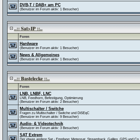
DVB-T / DAB+ am PC
(Benutzer im Forum aktiv: 1 Besucher)
..:: Sat>IP ::..
Foren
Hardware
(Benutzer im Forum aktiv: 1 Besucher)
News & Allgemeines
(Benutzer im Forum aktiv: 1 Besucher)
..:: Bastelecke ::..
Foren
LNB, LNBF, LNC
LNB, Feedhorn, Befestigung, Optimierung
(Benutzer im Forum aktiv: 2 Besucher)
Multischalter / Switche
Fragen zu Multischalter / Switche und DiSEqC
(Benutzer im Forum aktiv: 9 Besucher)
Audio- & Videotechnik
(Benutzer im Forum aktiv: 3 Besucher)
SAT Extrem
Der etwas andere Sat - Empfang: Meteosat, Streamhack, Galileo, GPS und Co