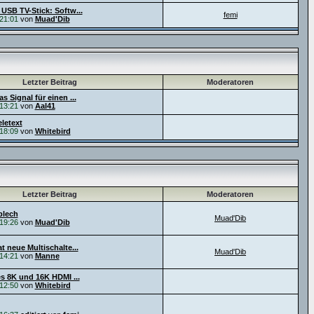
 USB TV-Stick: Softw...
femi
21:01
von
Muad'Dib
Letzter Beitrag
Moderatoren
s Signal für einen ...
13:21
von
Aal41
letext
18:09
von
Whitebird
Letzter Beitrag
Moderatoren
blech
Muad'Dib
19:26
von
Muad'Dib
t neue Multischalte...
Muad'Dib
14:21
von
Manne
es 8K und 16K HDMI ...
12:50
von
Whitebird