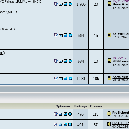
46,0°E Azer
38°E Paksat 1R/MM1 --- 30.5°E
1.705
20
News AzerS
12.04.2026
Rascom-QAF1R
at 8 West B
22° West S
564
15
07.05.2026
t )
40.5°W SES
684
10
SES 6 new
12.04.2026
Karte zum 
1.231
105
28.01.2024
Optionen
Beiträge
Themen
ProSiebenSa
476
113
19.03.2026
DVB_T / T2
491
57
03.06.2024