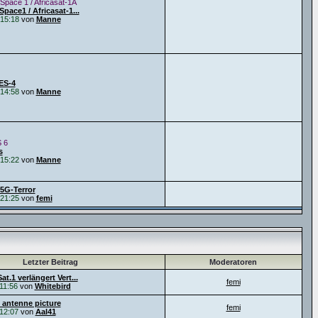
Space 1 / Africasat-1A
pace1 / Africasat-1...
15:18
von
Manne
ES-4
14:58
von
Manne
 6
s
15:22
von
Manne
5G-Terror
21:25
von
femi
Letzter Beitrag
Moderatoren
t.1 verlängert Vert...
femi
11:56
von
Whitebird
 antenne picture
femi
12:07
von
Aal41