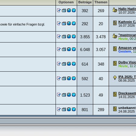
Optionen
Beiträge
Themen
Hallo Hadi
392
269
10.07.2026
Kathrein C
292
20
owie für einfache Fragen bzgl.
16.07.2026
"mastrocam
3.855
3.478
Heute
,
00:
Amazon ver
6.048
3.057
Gestern
,
1
Dolby Visio
614
348
Heute
,
11:2
IFA 2025: T
592
40
08.06.2025
Dreckswett
1.523
49
14.01.2026
unbekannt
801
289
24.08.2025