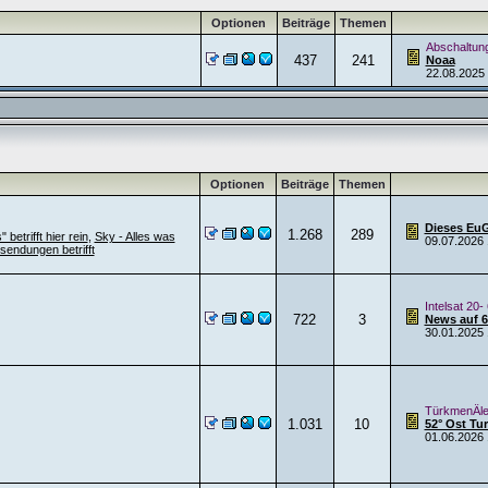
Optionen
Beiträge
Themen
Abschaltun
437
241
Noaa
22.08.2025
Optionen
Beiträge
Themen
Dieses EuGH
1.268
289
betrifft hier rein
,
Sky - Alles was
09.07.2026
sendungen betrifft
Intelsat 20-
722
3
News auf 68
30.01.2025
TürkmenÄle
1.031
10
52° Ost T
01.06.2026