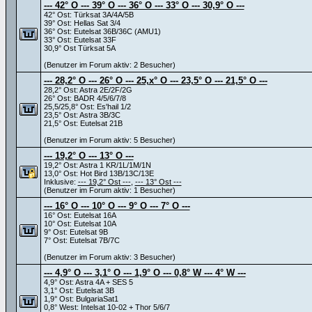
--- 42° O --- 39° O --- 36° O --- 33° O --- 30,9° O ---
42° Ost: Türksat 3A/4A/5B
39° Ost: Hellas Sat 3/4
36° Ost: Eutelsat 36B/36C (AMU1)
33° Ost: Eutelsat 33F
30,9° Ost Türksat 5A
(Benutzer im Forum aktiv: 2 Besucher)
--- 28,2° O --- 26° O --- 25,x° O --- 23,5° O --- 21,5° O ---
28,2° Ost: Astra 2E/2F/2G
26° Ost: BADR 4/5/6/7/8
25,5/25,8° Ost: Es'hail 1/2
23,5° Ost: Astra 3B/3C
21,5° Ost: Eutelsat 21B
(Benutzer im Forum aktiv: 5 Besucher)
--- 19,2° O --- 13° O ---
19,2° Ost: Astra 1 KR/1L/1M/1N
13,0° Ost: Hot Bird 13B/13C/13E
Inklusive:
--- 19,2° Ost ---
,
--- 13° Ost ---
(Benutzer im Forum aktiv: 1 Besucher)
--- 16° O --- 10° O --- 9° O --- 7° O ---
16° Ost: Eutelsat 16A
10° Ost: Eutelsat 10A
9° Ost: Eutelsat 9B
7° Ost: Eutelsat 7B/7C
(Benutzer im Forum aktiv: 3 Besucher)
--- 4,9° O --- 3,1° O --- 1,9° O --- 0,8° W --- 4° W ---
4,9° Ost: Astra 4A + SES 5
3,1° Ost: Eutelsat 3B
1,9° Ost: BulgariaSat1
0,8° West: Intelsat 10-02 + Thor 5/6/7