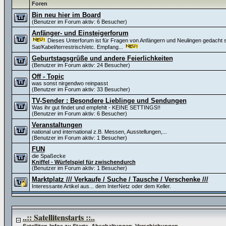
Foren
Bin neu hier im Board
(Benutzer im Forum aktiv: 6 Besucher)
Anfänger- und Einsteigerforum
Dieses Unterforum ist für Fragen von Anfängern und Neulingen gedacht s
Sat/Kabel/terrestrisch/etc. Empfang...
Geburtstagsgrüße und andere Feierlichkeiten
(Benutzer im Forum aktiv: 24 Besucher)
Off - Topic
was sonst nirgendwo reinpasst
(Benutzer im Forum aktiv: 33 Besucher)
TV-Sender : Besondere Lieblinge und Sendungen
Was ihr gut findet und empfehlt - KEINE SETTINGS!!
(Benutzer im Forum aktiv: 6 Besucher)
Veranstaltungen
national und international z.B. Messen, Ausstellungen,...
(Benutzer im Forum aktiv: 1 Besucher)
FUN
die Spaßecke
Kniffel - Würfelspiel für zwischendurch
(Benutzer im Forum aktiv: 1 Besucher)
Marktplatz /// Verkaufe / Suche / Tausche / Verschenke ///
Interessante Artikel aus... dem InterNetz oder dem Keller.
..:: Satellitenstarts ::..