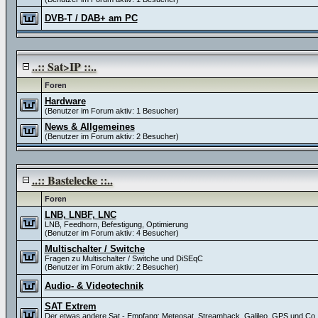
DVB-T / DAB+ am PC
..:: Sat>IP ::..
Foren
Hardware
(Benutzer im Forum aktiv: 1 Besucher)
News & Allgemeines
(Benutzer im Forum aktiv: 2 Besucher)
..:: Bastelecke ::..
Foren
LNB, LNBF, LNC
LNB, Feedhorn, Befestigung, Optimierung
(Benutzer im Forum aktiv: 4 Besucher)
Multischalter / Switche
Fragen zu Multischalter / Switche und DiSEqC
(Benutzer im Forum aktiv: 2 Besucher)
Audio- & Videotechnik
SAT Extrem
Der etwas andere Sat - Empfang: Meteosat, Streamhack, Galileo, GPS und Co