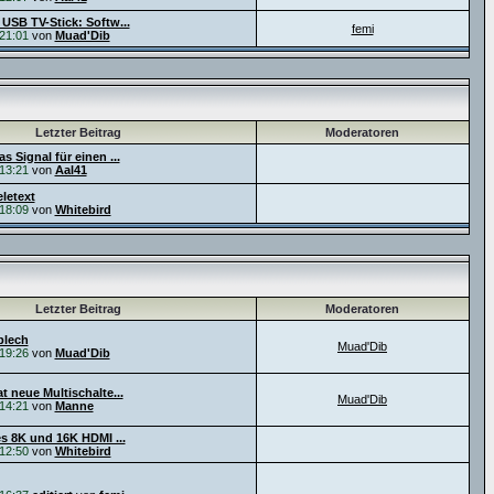
 USB TV-Stick: Softw...
femi
21:01
von
Muad'Dib
Letzter Beitrag
Moderatoren
s Signal für einen ...
13:21
von
Aal41
letext
18:09
von
Whitebird
Letzter Beitrag
Moderatoren
blech
Muad'Dib
19:26
von
Muad'Dib
t neue Multischalte...
Muad'Dib
14:21
von
Manne
es 8K und 16K HDMI ...
12:50
von
Whitebird