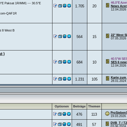
46,0°E Azer
38°E Paksat 1R/MM1 --- 30.5°E
1.705
20
News AzerS
12.04.2026
Rascom-QAF1R
at 8 West B
22° West S
564
15
07.05.2026
t )
40.5°W SES
684
10
SES 6 new
12.04.2026
Karte zum 
1.231
105
28.01.2024
Optionen
Beiträge
Themen
ProSiebenSa
476
113
19.03.2026
DVB_T / T2
491
57
03.06.2024