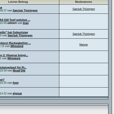
Letzter Beitrag
Moderatoren
sa
Satclub Thüringen
08:37
von
Satclub Thüringen
AS 018 Topf welches ...
10:49
editiert
von
Inan
illo" hat Geburtstag
Satclub Thüringen
29
von
Satclub Thüringen
kürzt Rückgabefrist ...
Manne
2:15
von
Whitebird
n 2: Hisense bringt...
2
von
Whitebird
icketverkauf für Pr...
19:39
von
Muad'Dib
er?
16:25
von
femi
14:32
von
digisat