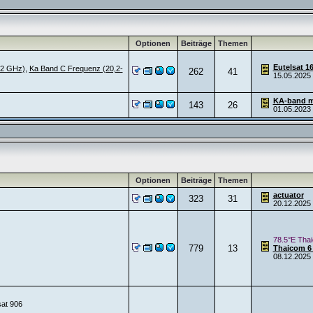
Optionen
Beiträge
Themen
Eutelsat 1
,2 GHz)
,
Ka Band C Frequenz (20,2-
262
41
15.05.2025
KA-band m
143
26
01.05.2023
Optionen
Beiträge
Themen
actuator
323
31
20.12.2025
78.5°E Tha
779
13
Thaicom 6
08.12.2025
sat 906