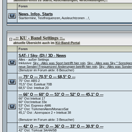
Satelliten-Infos zu Starts, Abschaltungen, Verschiebungen,...
Foren
News, Infos, Starts
Starttermine, Testfrequenzen, Ausleuchtzonen ...!,
..:: KU - Band Settings ::..
aktuelle Übersicht auch im
KU-Band-Portal
Foren
SAT- / Sky- (D) / 3D - News
Alles - außer Settings
Inklusive:
Sky - Alles was Sport betrifft hier rein
,
Sky - Alles was Sky " Sonstiges" 
neue Sender/ Frequenzen/ Änderungen betrifft hier rein
,
Sky - Alles was Sonder
(Benutzer im Forum aktiv: 8 Besucher)
--- 75° O --- 70,5° O --- 68,5° O ---
75° Ost: ABS 2
70,5° Ost: Eutelsat 70B
68,5° Ost: Intelsat 20
--- 66° O --- 60° O --- 53° O --- 52° O --- 45,1° O ---
66° Ost Intelsat 17
60° Ost:Intelsat 33e
53° Ost: Express-AM6
52° Ost: TürkmenÄlem/MonacoSat
45,1° Ost : Azerspace 2 + Intelsat 38
(Benutzer im Forum aktiv: 3 Besucher)
--- 42° O --- 39° O --- 36° O --- 33° O --- 30,9° O ---
42° Ost: Türksat 3A/4A/5B