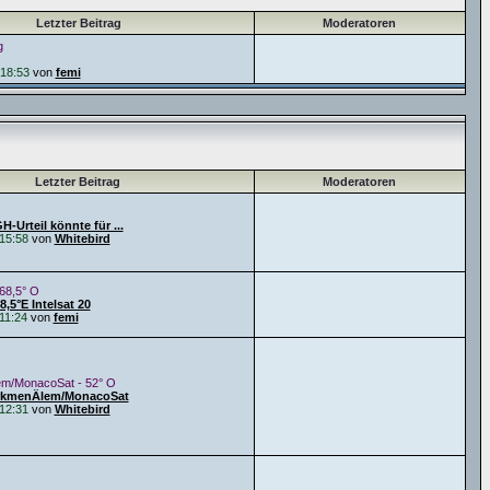
Letzter Beitrag
Moderatoren
g
18:53
von
femi
Letzter Beitrag
Moderatoren
-Urteil könnte für ...
15:58
von
Whitebird
 68,5° O
,5°E Intelsat 20
11:24
von
femi
m/MonacoSat - 52° O
urkmenÄlem/MonacoSat
12:31
von
Whitebird