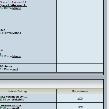
Space 1 / Africasat-1A
pace1 / Africasat-1...
15:18
von
Manne
ES-4
14:58
von
Manne
 6
s
15:22
von
Manne
5G-Terror
21:25
von
femi
Letzter Beitrag
Moderatoren
t.1 verlängert Vert...
femi
11:56
von
Whitebird
 antenne picture
femi
12:07
von
Aal41