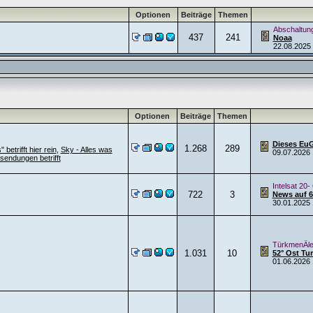
Optionen
Beiträge
Themen
Abschaltun
437
241
Noaa
22.08.2025
Optionen
Beiträge
Themen
Dieses EuGH
1.268
289
betrifft hier rein
,
Sky - Alles was
09.07.2026
sendungen betrifft
Intelsat 20-
722
3
News auf 68
30.01.2025
TürkmenÄle
1.031
10
52° Ost T
01.06.2026