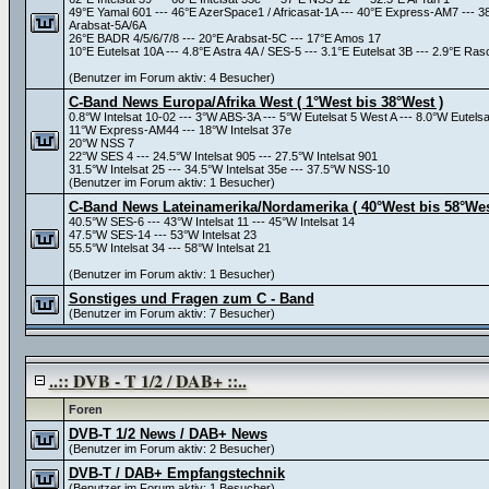
49°E Yamal 601 --- 46°E AzerSpace1 / Africasat-1A --- 40°E Express-AM7 --- 
Arabsat-5A/6A
26°E BADR 4/5/6/7/8 --- 20°E Arabsat-5C --- 17°E Amos 17
10°E Eutelsat 10A --- 4.8°E Astra 4A / SES-5 --- 3.1°E Eutelsat 3B --- 2.9°E 
(Benutzer im Forum aktiv: 4 Besucher)
C-Band News Europa/Afrika West ( 1°West bis 38°West )
0.8°W Intelsat 10-02 --- 3°W ABS-3A --- 5°W Eutelsat 5 West A --- 8.0°W Eutels
11°W Express-AM44 --- 18°W Intelsat 37e
20°W NSS 7
22°W SES 4 --- 24.5°W Intelsat 905 --- 27.5°W Intelsat 901
31.5°W Intelsat 25 --- 34.5°W Intelsat 35e --- 37.5°W NSS-10
(Benutzer im Forum aktiv: 1 Besucher)
C-Band News Lateinamerika/Nordamerika ( 40°West bis 58°Wes
40.5°W SES-6 --- 43°W Intelsat 11 --- 45°W Intelsat 14
47.5°W SES-14 --- 53°W Intelsat 23
55.5°W Intelsat 34 --- 58°W Intelsat 21
(Benutzer im Forum aktiv: 1 Besucher)
Sonstiges und Fragen zum C - Band
(Benutzer im Forum aktiv: 7 Besucher)
..:: DVB - T 1/2 / DAB+ ::..
Foren
DVB-T 1/2 News / DAB+ News
(Benutzer im Forum aktiv: 2 Besucher)
DVB-T / DAB+ Empfangstechnik
(Benutzer im Forum aktiv: 1 Besucher)