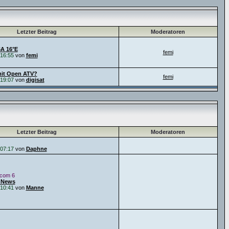
Letzter Beitrag
Moderatoren
6A 16°E
femi
16:55
von
femi
it Open ATV?
femi
19:07
von
digisat
Letzter Beitrag
Moderatoren
07:17
von
Daphne
icom 6
 News
10:41
von
Manne