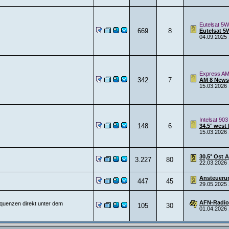
Eutelsat 5W
669
8
Eutelsat 5
04.09.2025
Express AM
342
7
AM 8 News
15.03.2026
Intelsat 903
148
6
34.5° west 
15.03.2026
30,5° Ost 
3.227
80
22.03.2026
Ansteuerun
447
45
29.05.2025
AFN-Radio
equenzen direkt unter dem
105
30
01.04.2026