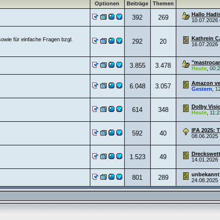
Optionen
Beiträge
Themen
Hallo Hadi
392
269
10.07.2026
Kathrein C
owie für einfache Fragen bzgl.
292
20
16.07.2026
"mastrocam
3.855
3.478
Heute
,
00:
Amazon ver
6.048
3.057
Gestern
,
1
Dolby Visio
614
348
Heute
,
11:2
IFA 2025: T
592
40
08.06.2025
Dreckswett
1.523
49
14.01.2026
unbekannt
801
289
24.08.2025