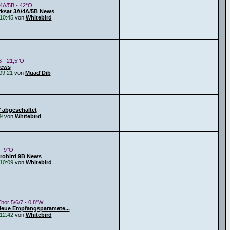
4A/5B - 42°O
rksat 3A/4A/5B News
10:45
von
Whitebird
B - 21,5°O
News
09:21
von
Muad'Dib
 abgeschaltet
9
von
Whitebird
 - 9°O
urobird 9B News
10:09
von
Whitebird
Thor 5/6/7 - 0,8°W
Neue Empfangsparamete...
12:42
von
Whitebird