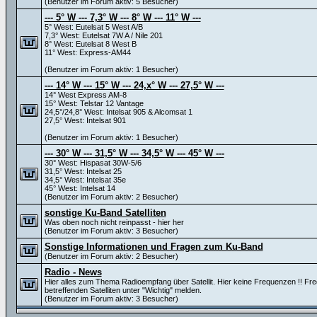
(Benutzer im Forum aktiv: 5 Besucher)
--- 5° W --- 7,3° W --- 8° W --- 11° W ---
5° West: Eutelsat 5 West A/B
7,3° West: Eutelsat 7W A / Nile 201
8° West: Eutelsat 8 West B
11° West: Express-AM44
(Benutzer im Forum aktiv: 1 Besucher)
--- 14° W --- 15° W --- 24,x° W --- 27,5° W ---
14° West Express AM-8
15° West: Telstar 12 Vantage
24,5°/24,8° West: Intelsat 905 & Alcomsat 1
27,5° West: Intelsat 901
(Benutzer im Forum aktiv: 1 Besucher)
--- 30° W --- 31,5° W --- 34,5° W --- 45° W ---
30° West: Hispasat 30W-5/6
31,5° West: Intelsat 25
34,5° West: Intelsat 35e
45° West: Intelsat 14
(Benutzer im Forum aktiv: 2 Besucher)
sonstige Ku-Band Satelliten
Was oben noch nicht reinpasst - hier her
(Benutzer im Forum aktiv: 3 Besucher)
Sonstige Informationen und Fragen zum Ku-Band
(Benutzer im Forum aktiv: 2 Besucher)
Radio - News
Hier alles zum Thema Radioempfang über Satellit. Hier keine Frequenzen !! Fr
betreffenden Satelliten unter "Wichtig" melden.
(Benutzer im Forum aktiv: 3 Besucher)