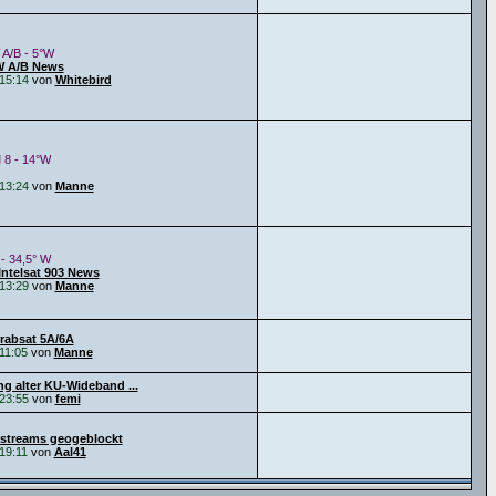
 A/B - 5°W
W A/B News
15:14
von
Whitebird
 8 - 14°W
13:24
von
Manne
 - 34,5° W
Intelsat 903 News
13:29
von
Manne
Arabsat 5A/6A
11:05
von
Manne
g alter KU-Wideband ...
23:55
von
femi
streams geogeblockt
19:11
von
Aal41