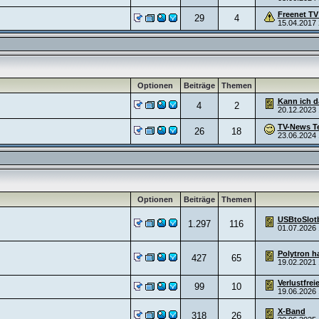
Freenet TV
29
4
15.04.2017
Optionen
Beiträge
Themen
Kann ich da
4
2
20.12.2023
TV-News Te
26
18
23.06.2024
Optionen
Beiträge
Themen
USBtoSlot
1.297
116
01.07.2026
Polytron ha
427
65
19.02.2021
Verlustfrei
99
10
19.06.2026
X-Band
318
26