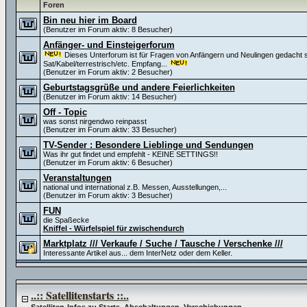
Foren
Bin neu hier im Board
(Benutzer im Forum aktiv: 8 Besucher)
Anfänger- und Einsteigerforum
Dieses Unterforum ist für Fragen von Anfängern und Neulingen gedacht s
Sat/Kabel/terrestrisch/etc. Empfang...
(Benutzer im Forum aktiv: 2 Besucher)
Geburtstagsgrüße und andere Feierlichkeiten
(Benutzer im Forum aktiv: 14 Besucher)
Off - Topic
was sonst nirgendwo reinpasst
(Benutzer im Forum aktiv: 33 Besucher)
TV-Sender : Besondere Lieblinge und Sendungen
Was ihr gut findet und empfehlt - KEINE SETTINGS!!
(Benutzer im Forum aktiv: 6 Besucher)
Veranstaltungen
national und international z.B. Messen, Ausstellungen,...
(Benutzer im Forum aktiv: 3 Besucher)
FUN
die Spaßecke
Kniffel - Würfelspiel für zwischendurch
Marktplatz /// Verkaufe / Suche / Tausche / Verschenke ///
Interessante Artikel aus... dem InterNetz oder dem Keller.
..:: Satellitenstarts ::..