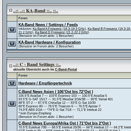
..:: ..:: KA-Band ::.. ::..
Foren
KA-Band News / Settings / Feeds
Inklusive:
Ka Band A Frequenz (18,3-19,3 GHz)
,
Ka Band B Frequenz (19,3-20
21,2 GHz)
,
Ka Band D Frequenz (21,2-22,2 GHz)
(Benutzer im Forum aktiv: 1 Besucher)
KA-Band Hardware / Konfiguration
(Benutzer im Forum aktiv: 2 Besucher)
..:: C - Band Settings ::..
aktuelle Übersicht auch im
C-Band-Portal
Foren
Hardware / Empfängertechnik
C-Band News Asien ( 106°Ost bis 72°Ost )
105.5°E AsiaSat 7 --- 103°E Express-103 --- 100.5°E AsiaSat 5
93.5°E G-SAT 15/17 --- 91.5°E MeaSat 3/3A/3B --- 90°E Yamal 401
88°E ST-2 --- 87.5°E ChinaSat 12 --- 83°E G-Sat 10/30
80°E Express-80 --- 78.5°E Thaicom 6 --- 76.5°E Apstar-7
74,9°E ABS-2/2A --- *74°E G-Sat 7/18 --- 72,1°E Intelsat 22
* kein Europa-Empfang
(Benutzer im Forum aktiv: 1 Besucher)
C-Band News Europa/Afrika Ost ( 71°Ost bis 2°Ost )
70.5°E Eutelsat 70B --- 68.5°E Intelsat 20/36 --- 66°E Intelsat 17 --- 64.2°E Intel
62°E Intelsat 39 --- 60°E Intelsat 33e --- 57°E NSS-12 --- 52.5°E Al Yah 1