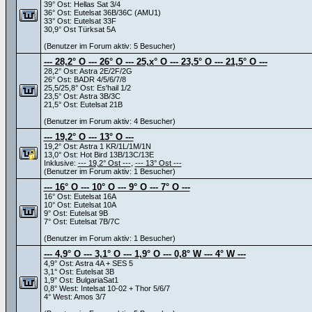
39° Ost: Hellas Sat 3/4
36° Ost: Eutelsat 36B/36C (AMU1)
33° Ost: Eutelsat 33F
30,9° Ost Türksat 5A
(Benutzer im Forum aktiv: 5 Besucher)
--- 28,2° O --- 26° O --- 25,x° O --- 23,5° O --- 21,5° O ---
28,2° Ost: Astra 2E/2F/2G
26° Ost: BADR 4/5/6/7/8
25,5/25,8° Ost: Es'hail 1/2
23,5° Ost: Astra 3B/3C
21,5° Ost: Eutelsat 21B
(Benutzer im Forum aktiv: 4 Besucher)
--- 19,2° O --- 13° O ---
19,2° Ost: Astra 1 KR/1L/1M/1N
13,0° Ost: Hot Bird 13B/13C/13E
Inklusive:
--- 19,2° Ost ---
,
--- 13° Ost ---
(Benutzer im Forum aktiv: 1 Besucher)
--- 16° O --- 10° O --- 9° O --- 7° O ---
16° Ost: Eutelsat 16A
10° Ost: Eutelsat 10A
9° Ost: Eutelsat 9B
7° Ost: Eutelsat 7B/7C
(Benutzer im Forum aktiv: 1 Besucher)
--- 4,9° O --- 3,1° O --- 1,9° O --- 0,8° W --- 4° W ---
4,9° Ost: Astra 4A + SES 5
3,1° Ost: Eutelsat 3B
1,9° Ost: BulgariaSat1
0,8° West: Intelsat 10-02 + Thor 5/6/7
4° West: Amos 3/7