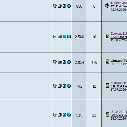
Türksat 3A/
958
6
42° Ost Tü
03.08.2026
Eutelsat 21
2.566
10
21,5° Ost 
11.06.2026
Vantage TV
2.014
479
Heute
,
11:2
Eutelsat 9B
742
11
9.0° Ost E
17.07.2026
IS 10-02 + 
515
12
Satnews: 
24.04.2026