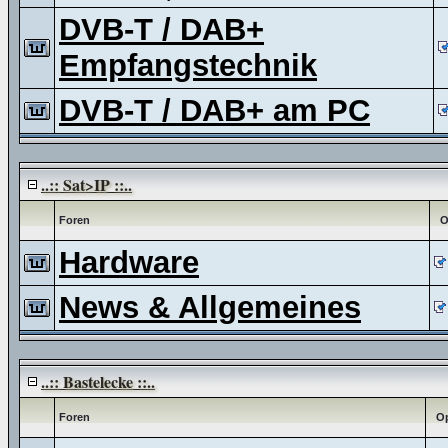
DVB-T / DAB+
Empfangstechnik
DVB-T / DAB+ am PC
..:: Sat>IP ::..
Foren
O
Hardware
News & Allgemeines
..:: Bastelecke ::..
Foren
Op