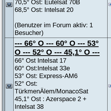
70,5° Ost: Eutelsat 70B
68,5° Ost: Intelsat 20
(Benutzer im Forum aktiv: 1
Besucher)
--- 66° O --- 60° O --- 53°
O --- 52° O --- 45,1° O ---
66° Ost Intelsat 17
60° Ost:Intelsat 33e
53° Ost: Express-AM6
52° Ost:
TürkmenÄlem/MonacoSat
45,1° Ost : Azerspace 2 +
Intelsat 38