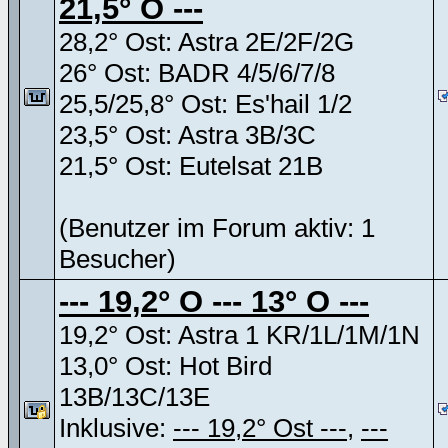
21,5° O ---
28,2° Ost: Astra 2E/2F/2G
26° Ost: BADR 4/5/6/7/8
25,5/25,8° Ost: Es'hail 1/2
23,5° Ost: Astra 3B/3C
21,5° Ost: Eutelsat 21B
(Benutzer im Forum aktiv: 1
Besucher)
--- 19,2° O --- 13° O ---
19,2° Ost: Astra 1 KR/1L/1M/1N
13,0° Ost: Hot Bird
13B/13C/13E
Inklusive:
--- 19,2° Ost ---
,
---