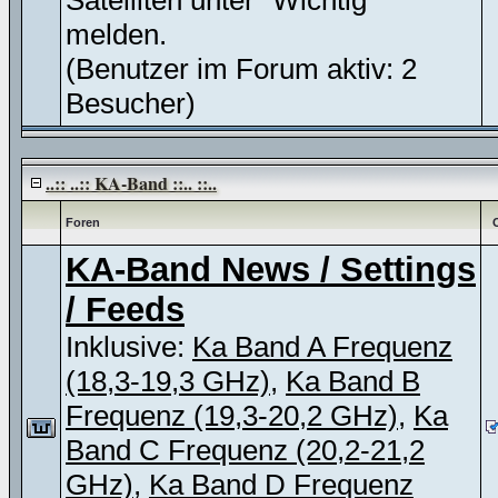
Satelliten unter "Wichtig"
melden.
(Benutzer im Forum aktiv: 2
Besucher)
..:: ..:: KA-Band ::.. ::..
Foren
KA-Band News / Settings
/ Feeds
Inklusive:
Ka Band A Frequenz
(18,3-19,3 GHz)
,
Ka Band B
Frequenz (19,3-20,2 GHz)
,
Ka
Band C Frequenz (20,2-21,2
GHz)
,
Ka Band D Frequenz