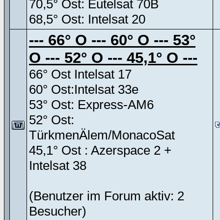
70,5° Ost: Eutelsat 70B
68,5° Ost: Intelsat 20
--- 66° O --- 60° O --- 53°
O --- 52° O --- 45,1° O ---
66° Ost Intelsat 17
60° Ost:Intelsat 33e
53° Ost: Express-AM6
52° Ost:
TürkmenÄlem/MonacoSat
45,1° Ost : Azerspace 2 +
Intelsat 38
(Benutzer im Forum aktiv: 2
Besucher)