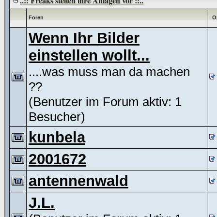
..:: Freaks stellen ihre Anlagen vor ::..
Foren
O
Wenn Ihr Bilder
einstellen wollt...
....was muss man da machen
??
(Benutzer im Forum aktiv: 1
Besucher)
kunbela
2001672
antennenwald
J.L.