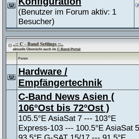
Konfiguration
(Benutzer im Forum aktiv: 1
Besucher)
..:: C - Band Settings ::..
aktuelle Übersicht auch im
C-Band-Portal
Foren
Hardware /
Empfängertechnik
C-Band News Asien (
106°Ost bis 72°Ost )
105.5°E AsiaSat 7 --- 103°E
Express-103 --- 100.5°E AsiaSat 
93.5°E G-SAT 15/17 --- 91.5°E