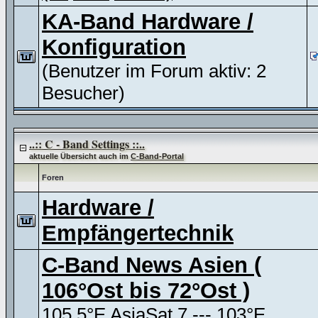
KA-Band Hardware /
Konfiguration
(Benutzer im Forum aktiv: 2
Besucher)
..:: C - Band Settings ::..
aktuelle Übersicht auch im
C-Band-Portal
Foren
Hardware /
Empfängertechnik
C-Band News Asien (
106°Ost bis 72°Ost )
105.5°E AsiaSat 7 --- 103°E