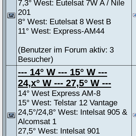
7,3° West: Eutelsat 7W A / Nile
201
8° West: Eutelsat 8 West B
11° West: Express-AM44
(Benutzer im Forum aktiv: 3
Besucher)
--- 14° W --- 15° W ---
24,x° W --- 27,5° W ---
14° West Express AM-8
15° West: Telstar 12 Vantage
24,5°/24,8° West: Intelsat 905 &
Alcomsat 1
27,5° West: Intelsat 901