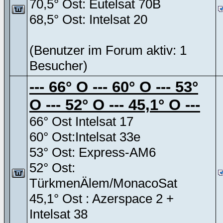
70,5° Ost: Eutelsat 70B
68,5° Ost: Intelsat 20
(Benutzer im Forum aktiv: 1
Besucher)
--- 66° O --- 60° O --- 53°
O --- 52° O --- 45,1° O ---
66° Ost Intelsat 17
60° Ost:Intelsat 33e
53° Ost: Express-AM6
52° Ost:
TürkmenÄlem/MonacoSat
45,1° Ost : Azerspace 2 +
Intelsat 38