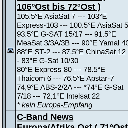
106°Ost bis 72°Ost )
105.5°E AsiaSat 7 --- 103°E
Express-103 --- 100.5°E AsiaSat 
93.5°E G-SAT 15/17 --- 91.5°E
MeaSat 3/3A/3B --- 90°E Yamal 4
88°E ST-2 --- 87.5°E ChinaSat 12 
- 83°E G-Sat 10/30
80°E Express-80 --- 78.5°E
Thaicom 6 --- 76.5°E Apstar-7
74,9°E ABS-2/2A --- *74°E G-Sat
7/18 --- 72,1°E Intelsat 22
* kein Europa-Empfang
C-Band News
Europa/Afrika Ost ( 71°Ost