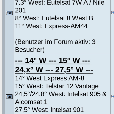
7,3° West: Eutelsat 7W A / Nile
201
8° West: Eutelsat 8 West B
11° West: Express-AM44
(Benutzer im Forum aktiv: 3
Besucher)
--- 14° W --- 15° W ---
24,x° W --- 27,5° W ---
14° West Express AM-8
15° West: Telstar 12 Vantage
24,5°/24,8° West: Intelsat 905 &
Alcomsat 1
27,5° West: Intelsat 901