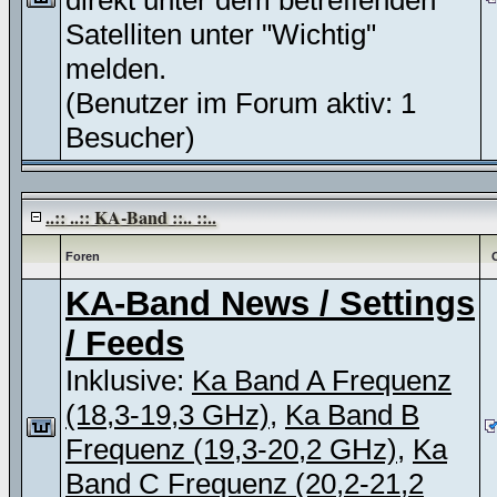
direkt unter dem betreffenden
Satelliten unter "Wichtig"
melden.
(Benutzer im Forum aktiv: 1
Besucher)
..:: ..:: KA-Band ::.. ::..
Foren
KA-Band News / Settings
/ Feeds
Inklusive:
Ka Band A Frequenz
(18,3-19,3 GHz)
,
Ka Band B
Frequenz (19,3-20,2 GHz)
,
Ka
Band C Frequenz (20,2-21,2