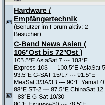
Foren
Hardware /
Empfängertechnik
(Benutzer im Forum aktiv: 2
Besucher)
C-Band News Asien (
106°Ost bis 72°Ost )
105.5°E AsiaSat 7 --- 103°E
Express-103 --- 100.5°E AsiaSat 
93.5°E G-SAT 15/17 --- 91.5°E
MeaSat 3/3A/3B --- 90°E Yamal 4
88°E ST-2 --- 87.5°E ChinaSat 12 
- 83°E G-Sat 10/30
80°E Express-80 --- 78.5°E