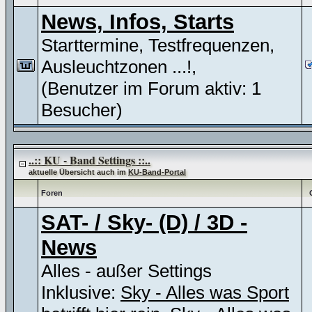
News, Infos, Starts
Starttermine, Testfrequenzen,
Ausleuchtzonen ...!,
(Benutzer im Forum aktiv: 1
Besucher)
..:: KU - Band Settings ::..
aktuelle Übersicht auch im
KU-Band-Portal
Foren
SAT- / Sky- (D) / 3D -
News
Alles - außer Settings
Inklusive:
Sky - Alles was Sport