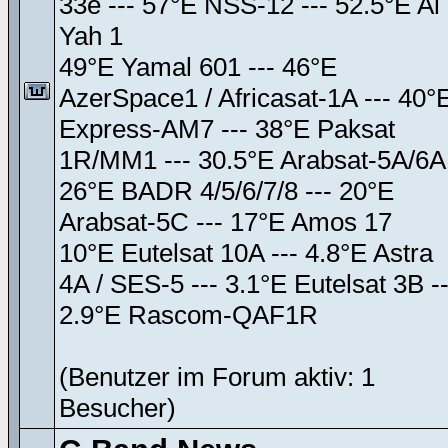
33e --- 57°E NSS-12 --- 52.5°E Al
Yah 1
49°E Yamal 601 --- 46°E
AzerSpace1 / Africasat-1A --- 40°
Express-AM7 --- 38°E Paksat
1R/MM1 --- 30.5°E Arabsat-5A/6A
26°E BADR 4/5/6/7/8 --- 20°E
Arabsat-5C --- 17°E Amos 17
10°E Eutelsat 10A --- 4.8°E Astra
4A / SES-5 --- 3.1°E Eutelsat 3B --
2.9°E Rascom-QAF1R
(Benutzer im Forum aktiv: 1
Besucher)