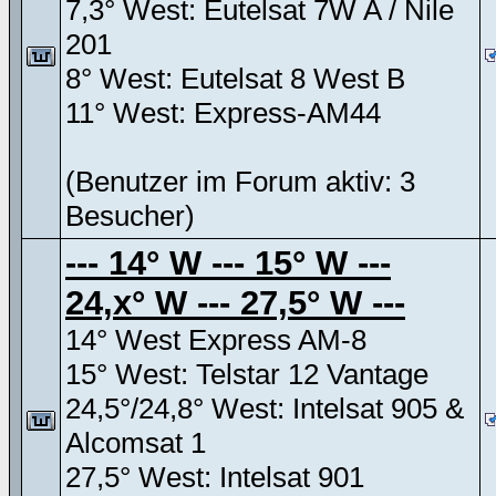
7,3° West: Eutelsat 7W A / Nile
201
8° West: Eutelsat 8 West B
11° West: Express-AM44
(Benutzer im Forum aktiv: 3
Besucher)
--- 14° W --- 15° W ---
24,x° W --- 27,5° W ---
14° West Express AM-8
15° West: Telstar 12 Vantage
24,5°/24,8° West: Intelsat 905 &
Alcomsat 1
27,5° West: Intelsat 901