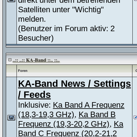
direkt unter dem betreffenden
Satelliten unter "Wichtig"
melden.
(Benutzer im Forum aktiv: 2
Besucher)
..:: ..:: KA-Band ::.. ::..
Foren
KA-Band News / Settings
/ Feeds
Inklusive:
Ka Band A Frequenz
(18,3-19,3 GHz)
,
Ka Band B
Frequenz (19,3-20,2 GHz)
,
Ka
Band C Frequenz (20,2-21,2