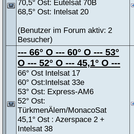
70,5° Ost: Eutelsat 70B
68,5° Ost: Intelsat 20
(Benutzer im Forum aktiv: 2
Besucher)
--- 66° O --- 60° O --- 53°
O --- 52° O --- 45,1° O ---
66° Ost Intelsat 17
60° Ost:Intelsat 33e
53° Ost: Express-AM6
52° Ost:
TürkmenÄlem/MonacoSat
45,1° Ost : Azerspace 2 +
Intelsat 38