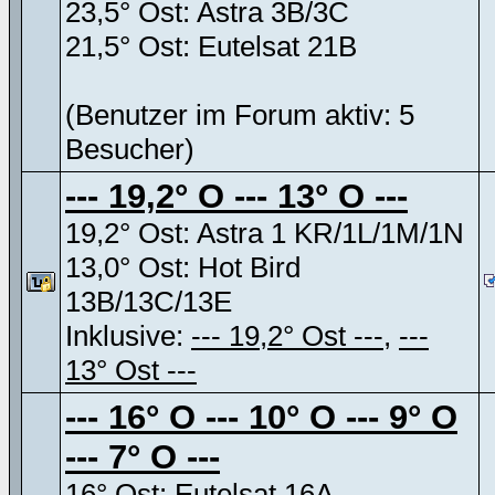
23,5° Ost: Astra 3B/3C
21,5° Ost: Eutelsat 21B
(Benutzer im Forum aktiv: 5
Besucher)
--- 19,2° O --- 13° O ---
19,2° Ost: Astra 1 KR/1L/1M/1N
13,0° Ost: Hot Bird
13B/13C/13E
Inklusive:
--- 19,2° Ost ---
,
---
13° Ost ---
--- 16° O --- 10° O --- 9° O
--- 7° O ---
16° Ost: Eutelsat 16A