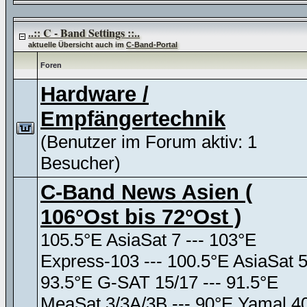
..:: C - Band Settings ::..
aktuelle Übersicht auch im
C-Band-Portal
Foren
Hardware /
Empfängertechnik
(Benutzer im Forum aktiv: 1
Besucher)
C-Band News Asien (
106°Ost bis 72°Ost )
105.5°E AsiaSat 7 --- 103°E
Express-103 --- 100.5°E AsiaSat 
93.5°E G-SAT 15/17 --- 91.5°E
MeaSat 3/3A/3B --- 90°E Yamal 4