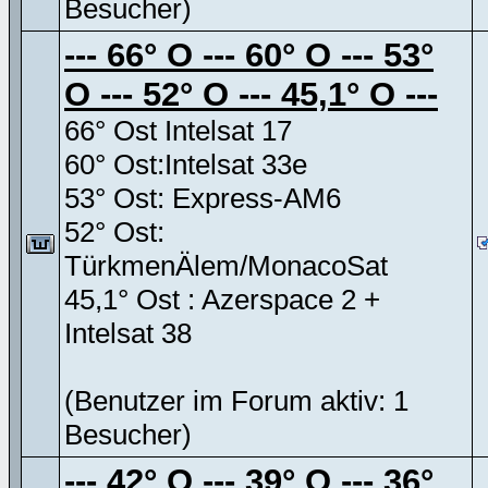
Besucher)
--- 66° O --- 60° O --- 53°
O --- 52° O --- 45,1° O ---
66° Ost Intelsat 17
60° Ost:Intelsat 33e
53° Ost: Express-AM6
52° Ost:
TürkmenÄlem/MonacoSat
45,1° Ost : Azerspace 2 +
Intelsat 38
(Benutzer im Forum aktiv: 1
Besucher)
--- 42° O --- 39° O --- 36°