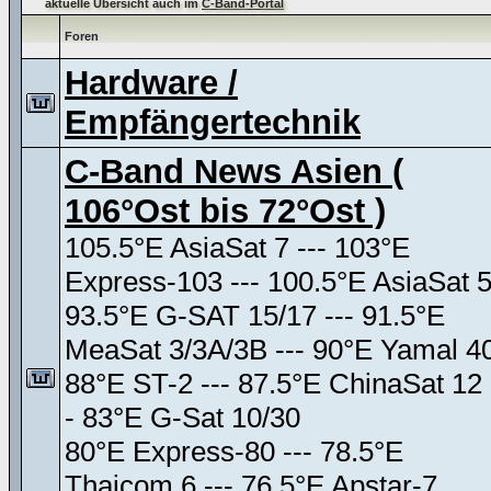
aktuelle Übersicht auch im
C-Band-Portal
Foren
Hardware /
Empfängertechnik
C-Band News Asien (
106°Ost bis 72°Ost )
105.5°E AsiaSat 7 --- 103°E
Express-103 --- 100.5°E AsiaSat 
93.5°E G-SAT 15/17 --- 91.5°E
MeaSat 3/3A/3B --- 90°E Yamal 4
88°E ST-2 --- 87.5°E ChinaSat 12 
- 83°E G-Sat 10/30
80°E Express-80 --- 78.5°E
Thaicom 6 --- 76.5°E Apstar-7