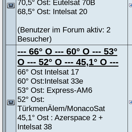
70,5° Ost: Eutelsat 70B
68,5° Ost: Intelsat 20
(Benutzer im Forum aktiv: 2
Besucher)
--- 66° O --- 60° O --- 53°
O --- 52° O --- 45,1° O ---
66° Ost Intelsat 17
60° Ost:Intelsat 33e
53° Ost: Express-AM6
52° Ost:
TürkmenÄlem/MonacoSat
45,1° Ost : Azerspace 2 +
Intelsat 38