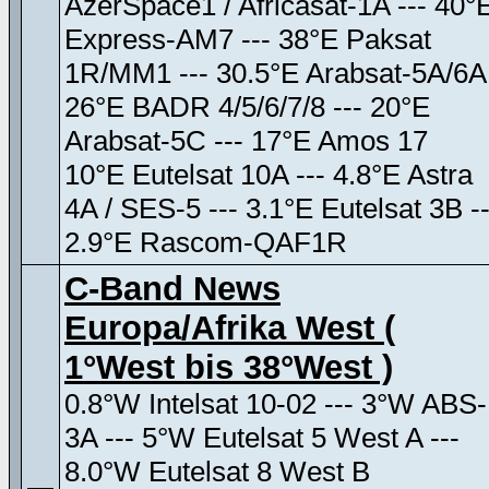
AzerSpace1 / Africasat-1A --- 40°
Express-AM7 --- 38°E Paksat
1R/MM1 --- 30.5°E Arabsat-5A/6A
26°E BADR 4/5/6/7/8 --- 20°E
Arabsat-5C --- 17°E Amos 17
10°E Eutelsat 10A --- 4.8°E Astra
4A / SES-5 --- 3.1°E Eutelsat 3B --
2.9°E Rascom-QAF1R
C-Band News
Europa/Afrika West (
1°West bis 38°West )
0.8°W Intelsat 10-02 --- 3°W ABS-
3A --- 5°W Eutelsat 5 West A ---
8.0°W Eutelsat 8 West B