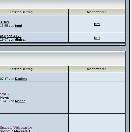
Letzter Beitrag
Moderatoren
6A 16°E
femi
16:55
von
femi
it Open ATV?
femi
19:07
von
digisat
Letzter Beitrag
Moderatoren
07:17
von
Daphne
icom 6
 News
10:41
von
Manne
Space 1 / Africasat-1A
pace1 / Africasat-1...