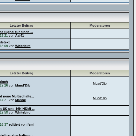
Letzter Beitrag
Moderatoren
s Signal für einen ...
13:21
von
Aal41
letext
18:09
von
Whitebird
Letzter Beitrag
Moderatoren
blech
Muad'Dib
19:26
von
Muad'Dib
t neue Multischalte...
Muad'Dib
14:21
von
Manne
es 8K und 16K HDMI ...
12:50
von
Whitebird
16:37
editiert
von
femi
ellitenabschaltung:...