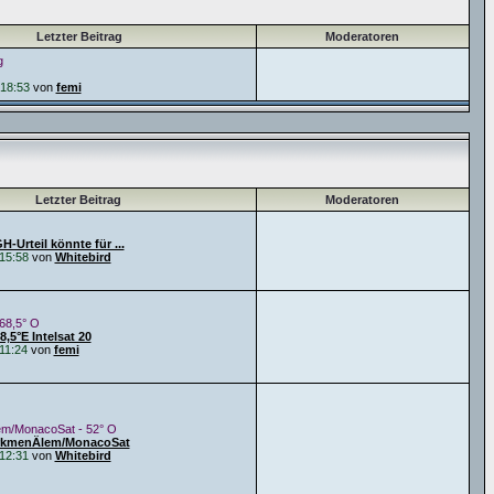
Letzter Beitrag
Moderatoren
g
18:53
von
femi
Letzter Beitrag
Moderatoren
-Urteil könnte für ...
15:58
von
Whitebird
 68,5° O
,5°E Intelsat 20
11:24
von
femi
m/MonacoSat - 52° O
urkmenÄlem/MonacoSat
12:31
von
Whitebird