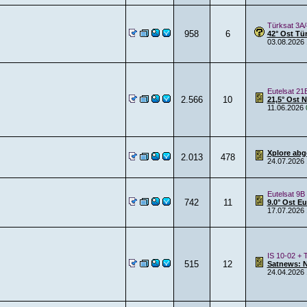
Türksat 3A/
958
6
42° Ost Tü
03.08.2026
Eutelsat 21
2.566
10
21,5° Ost 
11.06.2026
Xplore abg
2.013
478
24.07.2026
Eutelsat 9B
742
11
9.0° Ost E
17.07.2026
IS 10-02 + 
515
12
Satnews: 
24.04.2026