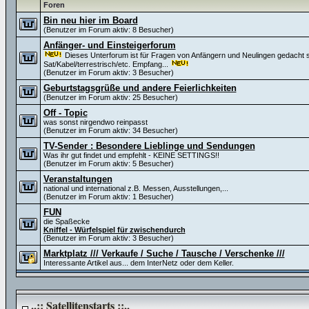
Foren
Bin neu hier im Board
(Benutzer im Forum aktiv: 8 Besucher)
Anfänger- und Einsteigerforum
Dieses Unterforum ist für Fragen von Anfängern und Neulingen gedacht s
Sat/Kabel/terrestrisch/etc. Empfang...
(Benutzer im Forum aktiv: 3 Besucher)
Geburtstagsgrüße und andere Feierlichkeiten
(Benutzer im Forum aktiv: 25 Besucher)
Off - Topic
was sonst nirgendwo reinpasst
(Benutzer im Forum aktiv: 34 Besucher)
TV-Sender : Besondere Lieblinge und Sendungen
Was ihr gut findet und empfehlt - KEINE SETTINGS!!
(Benutzer im Forum aktiv: 5 Besucher)
Veranstaltungen
national und international z.B. Messen, Ausstellungen,...
(Benutzer im Forum aktiv: 1 Besucher)
FUN
die Spaßecke
Kniffel - Würfelspiel für zwischendurch
(Benutzer im Forum aktiv: 3 Besucher)
Marktplatz /// Verkaufe / Suche / Tausche / Verschenke ///
Interessante Artikel aus... dem InterNetz oder dem Keller.
..:: Satellitenstarts ::..