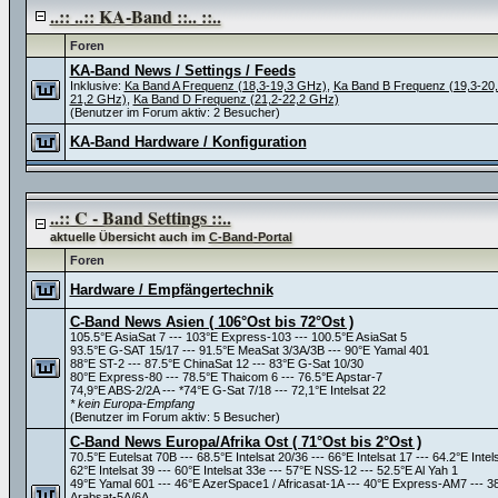
..:: ..:: KA-Band ::.. ::..
Foren
KA-Band News / Settings / Feeds
Inklusive:
Ka Band A Frequenz (18,3-19,3 GHz)
,
Ka Band B Frequenz (19,3-20
21,2 GHz)
,
Ka Band D Frequenz (21,2-22,2 GHz)
(Benutzer im Forum aktiv: 2 Besucher)
KA-Band Hardware / Konfiguration
..:: C - Band Settings ::..
aktuelle Übersicht auch im
C-Band-Portal
Foren
Hardware / Empfängertechnik
C-Band News Asien ( 106°Ost bis 72°Ost )
105.5°E AsiaSat 7 --- 103°E Express-103 --- 100.5°E AsiaSat 5
93.5°E G-SAT 15/17 --- 91.5°E MeaSat 3/3A/3B --- 90°E Yamal 401
88°E ST-2 --- 87.5°E ChinaSat 12 --- 83°E G-Sat 10/30
80°E Express-80 --- 78.5°E Thaicom 6 --- 76.5°E Apstar-7
74,9°E ABS-2/2A --- *74°E G-Sat 7/18 --- 72,1°E Intelsat 22
* kein Europa-Empfang
(Benutzer im Forum aktiv: 5 Besucher)
C-Band News Europa/Afrika Ost ( 71°Ost bis 2°Ost )
70.5°E Eutelsat 70B --- 68.5°E Intelsat 20/36 --- 66°E Intelsat 17 --- 64.2°E Intel
62°E Intelsat 39 --- 60°E Intelsat 33e --- 57°E NSS-12 --- 52.5°E Al Yah 1
49°E Yamal 601 --- 46°E AzerSpace1 / Africasat-1A --- 40°E Express-AM7 --- 
Arabsat-5A/6A