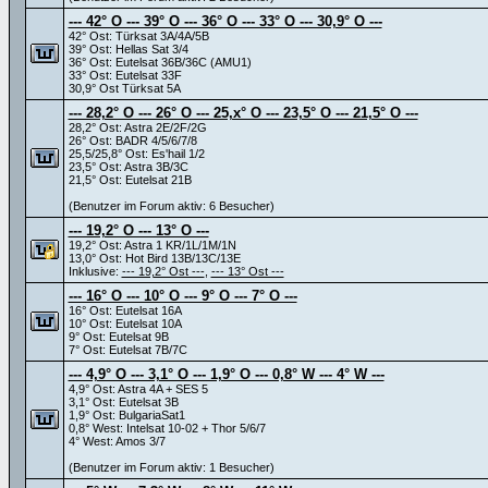
--- 42° O --- 39° O --- 36° O --- 33° O --- 30,9° O ---
42° Ost: Türksat 3A/4A/5B
39° Ost: Hellas Sat 3/4
36° Ost: Eutelsat 36B/36C (AMU1)
33° Ost: Eutelsat 33F
30,9° Ost Türksat 5A
--- 28,2° O --- 26° O --- 25,x° O --- 23,5° O --- 21,5° O ---
28,2° Ost: Astra 2E/2F/2G
26° Ost: BADR 4/5/6/7/8
25,5/25,8° Ost: Es'hail 1/2
23,5° Ost: Astra 3B/3C
21,5° Ost: Eutelsat 21B
(Benutzer im Forum aktiv: 6 Besucher)
--- 19,2° O --- 13° O ---
19,2° Ost: Astra 1 KR/1L/1M/1N
13,0° Ost: Hot Bird 13B/13C/13E
Inklusive:
--- 19,2° Ost ---
,
--- 13° Ost ---
--- 16° O --- 10° O --- 9° O --- 7° O ---
16° Ost: Eutelsat 16A
10° Ost: Eutelsat 10A
9° Ost: Eutelsat 9B
7° Ost: Eutelsat 7B/7C
--- 4,9° O --- 3,1° O --- 1,9° O --- 0,8° W --- 4° W ---
4,9° Ost: Astra 4A + SES 5
3,1° Ost: Eutelsat 3B
1,9° Ost: BulgariaSat1
0,8° West: Intelsat 10-02 + Thor 5/6/7
4° West: Amos 3/7
(Benutzer im Forum aktiv: 1 Besucher)