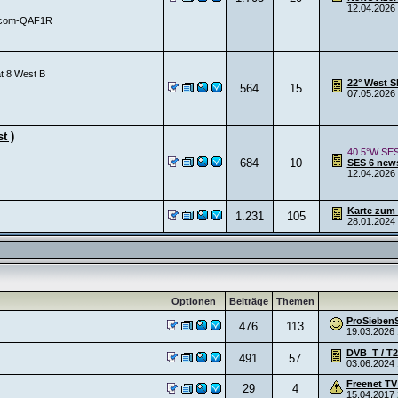
12.04.2026
Rascom-QAF1R
at 8 West B
22° West S
564
15
07.05.2026
t )
40.5°W SES
684
10
SES 6 new
12.04.2026
Karte zum 
1.231
105
28.01.2024
Optionen
Beiträge
Themen
ProSiebenSa
476
113
19.03.2026
DVB_T / T2
491
57
03.06.2024
Freenet TV
29
4
15.04.2017