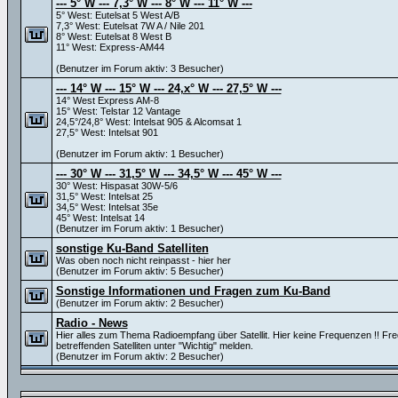
--- 5° W --- 7,3° W --- 8° W --- 11° W ---
5° West: Eutelsat 5 West A/B
7,3° West: Eutelsat 7W A / Nile 201
8° West: Eutelsat 8 West B
11° West: Express-AM44
(Benutzer im Forum aktiv: 3 Besucher)
--- 14° W --- 15° W --- 24,x° W --- 27,5° W ---
14° West Express AM-8
15° West: Telstar 12 Vantage
24,5°/24,8° West: Intelsat 905 & Alcomsat 1
27,5° West: Intelsat 901
(Benutzer im Forum aktiv: 1 Besucher)
--- 30° W --- 31,5° W --- 34,5° W --- 45° W ---
30° West: Hispasat 30W-5/6
31,5° West: Intelsat 25
34,5° West: Intelsat 35e
45° West: Intelsat 14
(Benutzer im Forum aktiv: 1 Besucher)
sonstige Ku-Band Satelliten
Was oben noch nicht reinpasst - hier her
(Benutzer im Forum aktiv: 5 Besucher)
Sonstige Informationen und Fragen zum Ku-Band
(Benutzer im Forum aktiv: 2 Besucher)
Radio - News
Hier alles zum Thema Radioempfang über Satellit. Hier keine Frequenzen !! Fr
betreffenden Satelliten unter "Wichtig" melden.
(Benutzer im Forum aktiv: 2 Besucher)