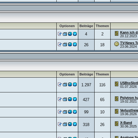
Optionen
Beiträge
Themen
Kann ich da
4
2
20.12.2023
TV-News Te
26
18
23.06.2024
Optionen
Beiträge
Themen
USBtoSlot
1.297
116
01.07.2026
Polytron ha
427
65
19.02.2021
Verlustfrei
99
10
19.06.2026
X-Band
318
26
30.06.2025
Analoge Sat