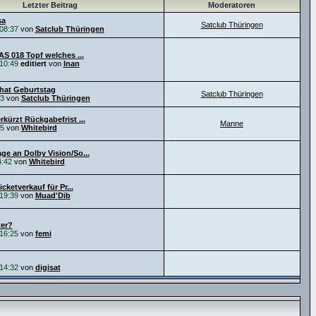
Letzter Beitrag
Moderatoren
sa
Satclub Thüringen
08:37
von
Satclub Thüringen
AS 018 Topf welches ...
10:49
editiert
von
Inan
hat Geburtstag
Satclub Thüringen
33
von
Satclub Thüringen
kürzt Rückgabefrist ...
Manne
15
von
Whitebird
e an Dolby Vision/So...
4:42
von
Whitebird
icketverkauf für Pr...
19:39
von
Muad'Dib
er?
16:25
von
femi
14:32
von
digisat