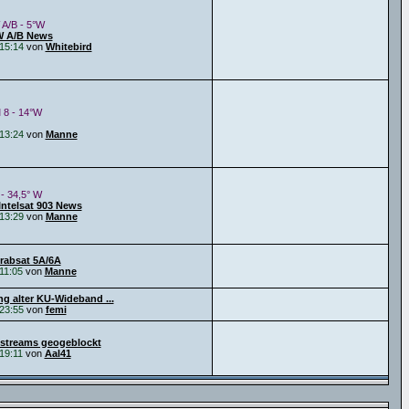
 A/B - 5°W
W A/B News
15:14
von
Whitebird
 8 - 14°W
13:24
von
Manne
 - 34,5° W
Intelsat 903 News
13:29
von
Manne
Arabsat 5A/6A
11:05
von
Manne
g alter KU-Wideband ...
23:55
von
femi
streams geogeblockt
19:11
von
Aal41