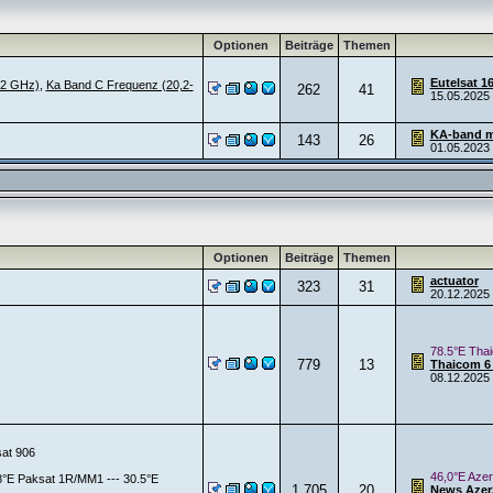
Optionen
Beiträge
Themen
Eutelsat 1
,2 GHz)
,
Ka Band C Frequenz (20,2-
262
41
15.05.2025
KA-band m
143
26
01.05.2023
Optionen
Beiträge
Themen
actuator
323
31
20.12.2025
78.5°E Tha
779
13
Thaicom 6
08.12.2025
sat 906
46,0°E Azer
38°E Paksat 1R/MM1 --- 30.5°E
1.705
20
News AzerS