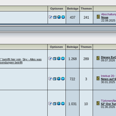
Optionen
Beiträge
Themen
Abschaltun
437
241
Noaa
22.08.2025
Optionen
Beiträge
Themen
Dieses EuGH
1.268
289
betrifft hier rein
,
Sky - Alles was
09.07.2026
sendungen betrifft
Intelsat 20-
722
3
News auf 68
30.01.2025
TürkmenÄle
1.031
10
52° Ost T
01.06.2026