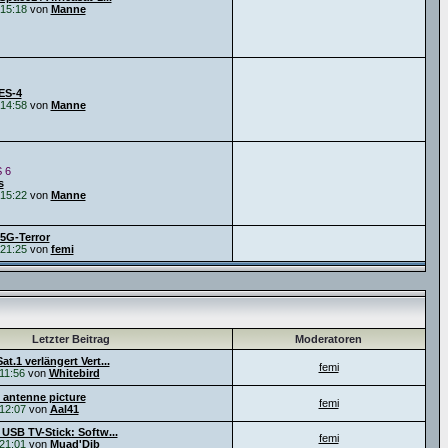
15:18
von
Manne
ES-4
14:58
von
Manne
 6
s
15:22
von
Manne
5G-Terror
21:25
von
femi
Letzter Beitrag
Moderatoren
t.1 verlängert Vert...
femi
11:56
von
Whitebird
 antenne picture
femi
12:07
von
Aal41
 USB TV-Stick: Softw...
femi
21:01
von
Muad'Dib