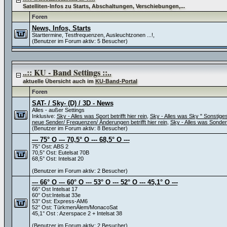
Satelliten-Infos zu Starts, Abschaltungen, Verschiebungen,...
Foren
News, Infos, Starts
Starttermine, Testfrequenzen, Ausleuchtzonen ...!,
(Benutzer im Forum aktiv: 5 Besucher)
..:: KU - Band Settings ::..
aktuelle Übersicht auch im
KU-Band-Portal
Foren
SAT- / Sky- (D) / 3D - News
Alles - außer Settings
Inklusive:
Sky - Alles was Sport betrifft hier rein
,
Sky - Alles was Sky " Sonstiges" 
neue Sender/ Frequenzen/ Änderungen betrifft hier rein
,
Sky - Alles was Sonder
(Benutzer im Forum aktiv: 8 Besucher)
--- 75° O --- 70,5° O --- 68,5° O ---
75° Ost: ABS 2
70,5° Ost: Eutelsat 70B
68,5° Ost: Intelsat 20
(Benutzer im Forum aktiv: 2 Besucher)
--- 66° O --- 60° O --- 53° O --- 52° O --- 45,1° O ---
66° Ost Intelsat 17
60° Ost:Intelsat 33e
53° Ost: Express-AM6
52° Ost: TürkmenÄlem/MonacoSat
45,1° Ost : Azerspace 2 + Intelsat 38
(Benutzer im Forum aktiv: 2 Besucher)