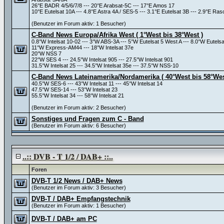
26°E BADR 4/5/6/7/8 --- 20°E Arabsat-5C --- 17°E Amos 17
10°E Eutelsat 10A --- 4.8°E Astra 4A / SES-5 --- 3.1°E Eutelsat 3B --- 2.9°E 
(Benutzer im Forum aktiv: 1 Besucher)
C-Band News Europa/Afrika West ( 1°West bis 38°West )
0.8°W Intelsat 10-02 --- 3°W ABS-3A --- 5°W Eutelsat 5 West A --- 8.0°W Eutels
11°W Express-AM44 --- 18°W Intelsat 37e
20°W NSS 7
22°W SES 4 --- 24.5°W Intelsat 905 --- 27.5°W Intelsat 901
31.5°W Intelsat 25 --- 34.5°W Intelsat 35e --- 37.5°W NSS-10
C-Band News Lateinamerika/Nordamerika ( 40°West bis 58°Wes
40.5°W SES-6 --- 43°W Intelsat 11 --- 45°W Intelsat 14
47.5°W SES-14 --- 53°W Intelsat 23
55.5°W Intelsat 34 --- 58°W Intelsat 21
(Benutzer im Forum aktiv: 2 Besucher)
Sonstiges und Fragen zum C - Band
(Benutzer im Forum aktiv: 6 Besucher)
..:: DVB - T 1/2 / DAB+ ::..
Foren
DVB-T 1/2 News / DAB+ News
(Benutzer im Forum aktiv: 3 Besucher)
DVB-T / DAB+ Empfangstechnik
(Benutzer im Forum aktiv: 1 Besucher)
DVB-T / DAB+ am PC