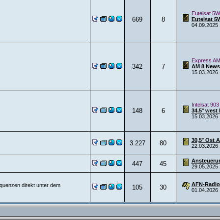
Eutelsat 5W
669
8
Eutelsat 5
04.09.2025
Express AM
342
7
AM 8 News
15.03.2026
Intelsat 903
148
6
34.5° west 
15.03.2026
30,5° Ost 
3.227
80
22.03.2026
Ansteuerun
447
45
29.05.2025
AFN-Radio
equenzen direkt unter dem
105
30
01.04.2026