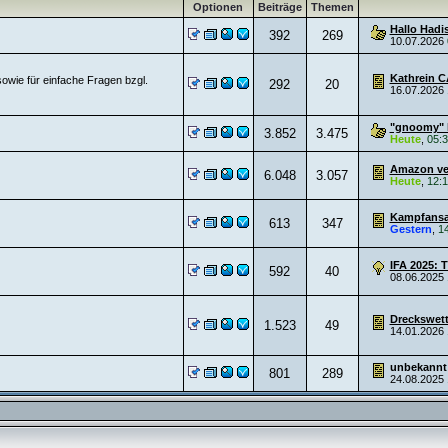
Optionen
Beiträge
Themen
Hallo Hadi
392
269
10.07.2026
Kathrein C
owie für einfache Fragen bzgl.
292
20
16.07.2026
"gnoomy" 
3.852
3.475
Heute
,
05:
Amazon ver
6.048
3.057
Heute
,
12:
Kampfansag
613
347
Gestern
,
1
IFA 2025: T
592
40
08.06.2025
Dreckswett
1.523
49
14.01.2026
unbekannt
801
289
24.08.2025