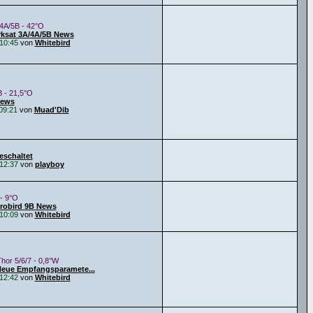
4A/5B - 42°O
rksat 3A/4A/5B News
10:45
von
Whitebird
B - 21,5°O
News
09:21
von
Muad'Dib
eschaltet
12:37
von
playboy
 - 9°O
urobird 9B News
10:09
von
Whitebird
Thor 5/6/7 - 0,8°W
Neue Empfangsparamete...
12:42
von
Whitebird