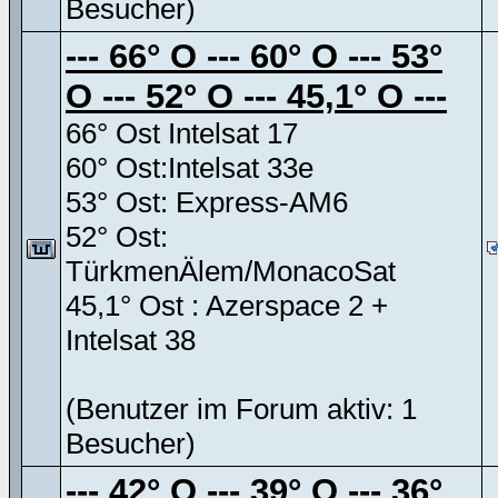
Besucher)
--- 66° O --- 60° O --- 53°
O --- 52° O --- 45,1° O ---
66° Ost Intelsat 17
60° Ost:Intelsat 33e
53° Ost: Express-AM6
52° Ost:
TürkmenÄlem/MonacoSat
45,1° Ost : Azerspace 2 +
Intelsat 38
(Benutzer im Forum aktiv: 1
Besucher)
--- 42° O --- 39° O --- 36°