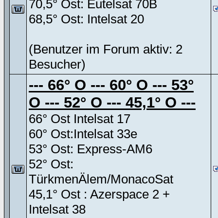
70,5° Ost: Eutelsat 70B
68,5° Ost: Intelsat 20
(Benutzer im Forum aktiv: 2
Besucher)
--- 66° O --- 60° O --- 53°
O --- 52° O --- 45,1° O ---
66° Ost Intelsat 17
60° Ost:Intelsat 33e
53° Ost: Express-AM6
52° Ost:
TürkmenÄlem/MonacoSat
45,1° Ost : Azerspace 2 +
Intelsat 38