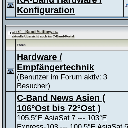
Konfiguration
..:: C - Band Settings ::..
aktuelle Übersicht auch im
C-Band-Portal
Foren
Hardware /
Empfängertechnik
(Benutzer im Forum aktiv: 3
Besucher)
C-Band News Asien (
106°Ost bis 72°Ost )
105.5°E AsiaSat 7 --- 103°E
Express-103 --- 100.5°E AsiaSat 