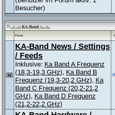
(Benutzer im Forum aktiv: 1
Besucher)
..:: ..:: KA-Band ::.. ::..
Foren
KA-Band News / Settings
/ Feeds
Inklusive:
Ka Band A Frequenz
(18,3-19,3 GHz)
,
Ka Band B
Frequenz (19,3-20,2 GHz)
,
Ka
Band C Frequenz (20,2-21,2
GHz)
,
Ka Band D Frequenz
(21,2-22,2 GHz)
KA-Band Hardware /