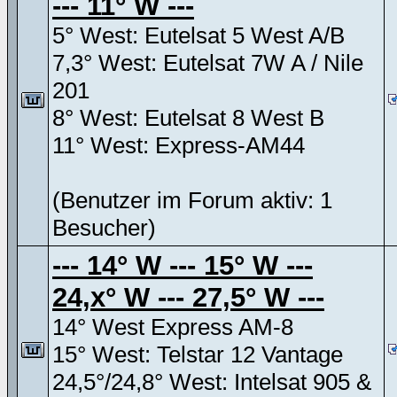
--- 11° W ---
5° West: Eutelsat 5 West A/B
7,3° West: Eutelsat 7W A / Nile
201
8° West: Eutelsat 8 West B
11° West: Express-AM44
(Benutzer im Forum aktiv: 1
Besucher)
--- 14° W --- 15° W ---
24,x° W --- 27,5° W ---
14° West Express AM-8
15° West: Telstar 12 Vantage
24,5°/24,8° West: Intelsat 905 &