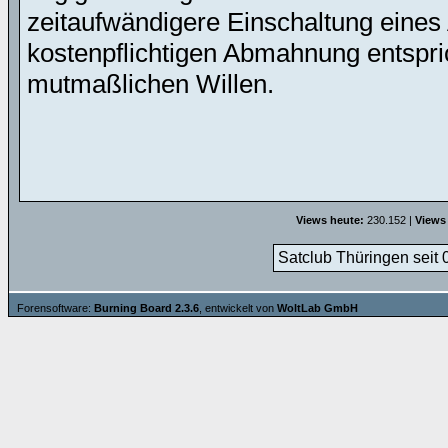
zeitaufwändigere Einschaltung eines 
kostenpflichtigen Abmahnung entspric
mutmaßlichen Willen.
Views heute:
230.152 |
Views
Satclub Thüringen seit 
Forensoftware:
Burning Board 2.3.6
, entwickelt von
WoltLab GmbH