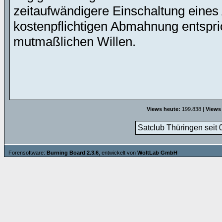
zeitaufwändigere Einschaltung eines 
kostenpflichtigen Abmahnung entspric
mutmaßlichen Willen.
Views heute:
199.838 |
Views
Satclub Thüringen seit 
Forensoftware:
Burning Board 2.3.6
, entwickelt von
WoltLab GmbH