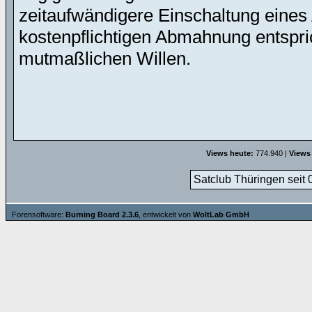
zeitaufwändigere Einschaltung eines 
kostenpflichtigen Abmahnung entspric
mutmaßlichen Willen.
Views heute:
774.940 |
Views
Satclub Thüringen seit 
Forensoftware:
Burning Board 2.3.6
, entwickelt von
WoltLab GmbH