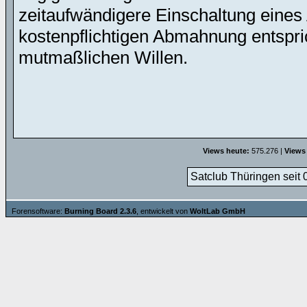
zeitaufwändigere Einschaltung eines 
kostenpflichtigen Abmahnung entspric
mutmaßlichen Willen.
Views heute:
575.276 |
Views
Satclub Thüringen seit 
Forensoftware:
Burning Board 2.3.6
, entwickelt von
WoltLab GmbH