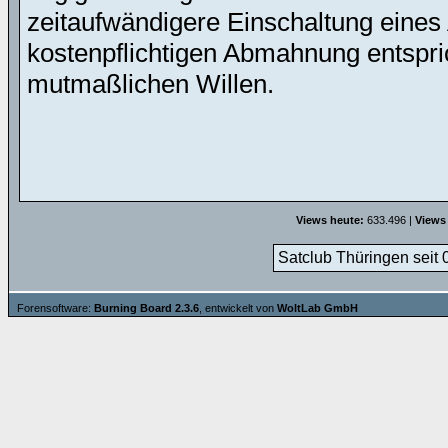
zeitaufwändigere Einschaltung eines 
kostenpflichtigen Abmahnung entspric
mutmaßlichen Willen.
Views heute:
633.496 |
Views
Satclub Thüringen seit 
Forensoftware:
Burning Board 2.3.6
, entwickelt von
WoltLab GmbH