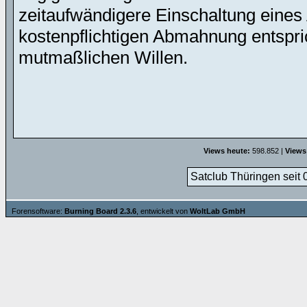
zeitaufwändigere Einschaltung eines 
kostenpflichtigen Abmahnung entspric
mutmaßlichen Willen.
Views heute:
598.852 |
Views
Satclub Thüringen seit 
Forensoftware:
Burning Board 2.3.6
, entwickelt von
WoltLab GmbH