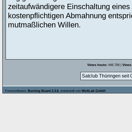
zeitaufwändigere Einschaltung eines 
kostenpflichtigen Abmahnung entspric
mutmaßlichen Willen.
Views heute:
446.706 |
Views
Satclub Thüringen seit 
Forensoftware:
Burning Board 2.3.6
, entwickelt von
WoltLab GmbH