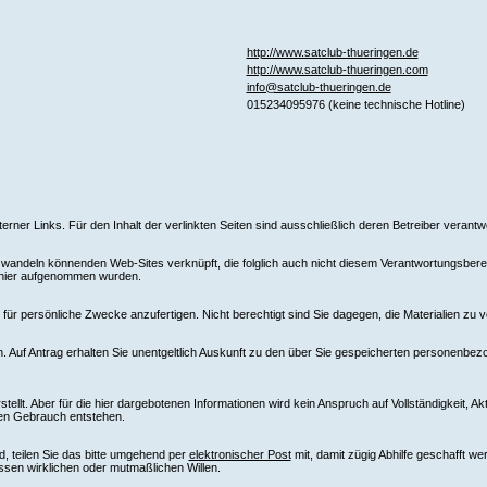
http://www.satclub-thueringen.de
http://www.satclub-thueringen.com
info@satclub-thueringen.de
015234095976 (keine technische Hotline)
xterner Links. Für den Inhalt der verlinkten Seiten sind ausschließlich deren Betreiber verantwo
ndeln könnenden Web-Sites verknüpft, die folglich auch nicht diesem Verantwortungsbereich
e hier aufgenommen wurden.
ür persönliche Zwecke anzufertigen. Nicht berechtigt sind Sie dagegen, die Materialien zu v
 Auf Antrag erhalten Sie unentgeltlich Auskunft zu den über Sie gespeicherten personenbez
llt. Aber für die hier dargebotenen Informationen wird kein Anspruch auf Vollständigkeit, Ak
ren Gebrauch entstehen.
d, teilen Sie das bitte umgehend per
elektronischer Post
mit, damit zügig Abhilfe geschafft w
ssen wirklichen oder mutmaßlichen Willen.