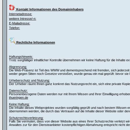
Kontakt Informationen des Domaininhabers
Internetadresse:
weitere Intresse/-n:
E-Mailadresse:
Telefon:
Rechtliche Informationen
Haftungshinweis:
Trotz sorgfältiger inhaltlicher Kontrolle übernehmen wir keine Haftung für die Inhalte e
Abgrenzung:
Die Web-Präsenz ist Teil des WWW und dementsprechend mit fremden, sich jederzeit wa
weder gegen Sitten noch Gesetze verstoßen, wurde genau ein mal geprüft: bevor si
Urheberschutz und Nutzung:
Der Urheber räumt Ihnen ganz konkret das Nutzungsrecht ein, sich eine private Kopie f
Datenschutz:
Personenbezogene Daten werden nur mit Ihrem Wissen und Ihrer Einwilligung erhoben.
thueringen.de
Keine Haftung:
Die Inhalte dieses Webprojektes wurden sorgfältig geprüft und nach bestem Wissen erste
übernommen werden, die durch das Vertrauen auf die Inhalte dieser Website oder de
Schutzrechtsverletzung:
Falls Sie vermuten, dass von dieser Website aus eines Ihrer Schutzrechte verletzt wir
Anwaltes zur für den Diensteanbieter kostenpflichtigen Abmahnung entspricht nicht de