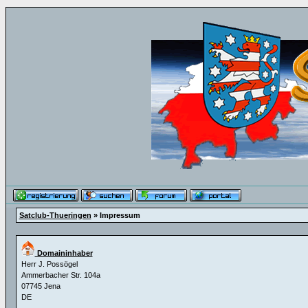
Satclub-Thueringen
» Impressum
Domaininhaber
Herr J. Possögel
Ammerbacher Str. 104a
07745 Jena
DE