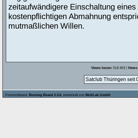
zeitaufwändigere Einschaltung eines 
kostenpflichtigen Abmahnung entspric
mutmaßlichen Willen.
Views heute:
519.453 |
Views
Satclub Thüringen seit 
Forensoftware:
Burning Board 2.3.6
, entwickelt von
WoltLab GmbH