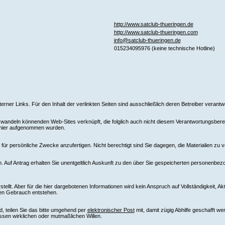
http://www.satclub-thueringen.de
http://www.satclub-thueringen.com
info@satclub-thueringen.de
015234095976 (keine technische Hotline)
xterner Links. Für den Inhalt der verlinkten Seiten sind ausschließlich deren Betreiber verantwo
ndeln könnenden Web-Sites verknüpft, die folglich auch nicht diesem Verantwortungsbereich
e hier aufgenommen wurden.
ür persönliche Zwecke anzufertigen. Nicht berechtigt sind Sie dagegen, die Materialien zu v
 Auf Antrag erhalten Sie unentgeltlich Auskunft zu den über Sie gespeicherten personenbez
llt. Aber für die hier dargebotenen Informationen wird kein Anspruch auf Vollständigkeit, Ak
ren Gebrauch entstehen.
d, teilen Sie das bitte umgehend per
elektronischer Post
mit, damit zügig Abhilfe geschafft w
ssen wirklichen oder mutmaßlichen Willen.