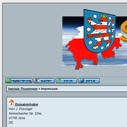
Satclub-Thueringen
» Impressum
Domaininhaber
Herr J. Possögel
Ammerbacher Str. 104a
07745 Jena
DE