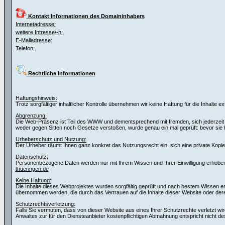
Kontakt Informationen des Domaininhabers
Internetadresse:
weitere Intresse/-n:
E-Mailadresse:
Telefon:
Rechtliche Informationen
Haftungshinweis:
Trotz sorgfältiger inhaltlicher Kontrolle übernehmen wir keine Haftung für die Inhalte e
Abgrenzung:
Die Web-Präsenz ist Teil des WWW und dementsprechend mit fremden, sich jederzeit wa
weder gegen Sitten noch Gesetze verstoßen, wurde genau ein mal geprüft: bevor si
Urheberschutz und Nutzung:
Der Urheber räumt Ihnen ganz konkret das Nutzungsrecht ein, sich eine private Kopie f
Datenschutz:
Personenbezogene Daten werden nur mit Ihrem Wissen und Ihrer Einwilligung erhoben.
thueringen.de
Keine Haftung:
Die Inhalte dieses Webprojektes wurden sorgfältig geprüft und nach bestem Wissen erste
übernommen werden, die durch das Vertrauen auf die Inhalte dieser Website oder de
Schutzrechtsverletzung:
Falls Sie vermuten, dass von dieser Website aus eines Ihrer Schutzrechte verletzt wir
Anwaltes zur für den Diensteanbieter kostenpflichtigen Abmahnung entspricht nicht de