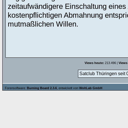
zeitaufwändigere Einschaltung eines 
kostenpflichtigen Abmahnung entspric
mutmaßlichen Willen.
Views heute:
213.496 |
Views
Satclub Thüringen seit 
Forensoftware:
Burning Board 2.3.6
, entwickelt von
WoltLab GmbH