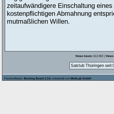
zeitaufwändigere Einschaltung eines 
kostenpflichtigen Abmahnung entspric
mutmaßlichen Willen.
Views heute:
612.802 |
Views
Satclub Thüringen seit 
Forensoftware:
Burning Board 2.3.6
, entwickelt von
WoltLab GmbH