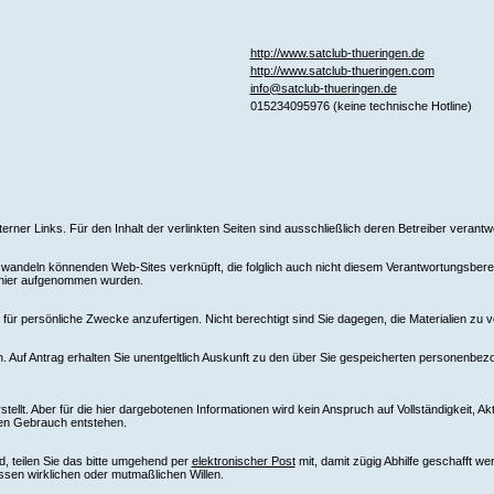
http://www.satclub-thueringen.de
http://www.satclub-thueringen.com
info@satclub-thueringen.de
015234095976 (keine technische Hotline)
xterner Links. Für den Inhalt der verlinkten Seiten sind ausschließlich deren Betreiber verantwo
ndeln könnenden Web-Sites verknüpft, die folglich auch nicht diesem Verantwortungsbereich
e hier aufgenommen wurden.
ür persönliche Zwecke anzufertigen. Nicht berechtigt sind Sie dagegen, die Materialien zu v
 Auf Antrag erhalten Sie unentgeltlich Auskunft zu den über Sie gespeicherten personenbez
llt. Aber für die hier dargebotenen Informationen wird kein Anspruch auf Vollständigkeit, Ak
ren Gebrauch entstehen.
d, teilen Sie das bitte umgehend per
elektronischer Post
mit, damit zügig Abhilfe geschafft w
ssen wirklichen oder mutmaßlichen Willen.