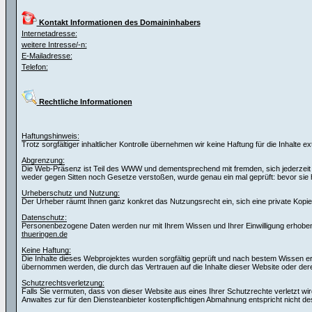
Kontakt Informationen des Domaininhabers
Internetadresse:
weitere Intresse/-n:
E-Mailadresse:
Telefon:
Rechtliche Informationen
Haftungshinweis:
Trotz sorgfältiger inhaltlicher Kontrolle übernehmen wir keine Haftung für die Inhalte e
Abgrenzung:
Die Web-Präsenz ist Teil des WWW und dementsprechend mit fremden, sich jederzeit wa
weder gegen Sitten noch Gesetze verstoßen, wurde genau ein mal geprüft: bevor si
Urheberschutz und Nutzung:
Der Urheber räumt Ihnen ganz konkret das Nutzungsrecht ein, sich eine private Kopie f
Datenschutz:
Personenbezogene Daten werden nur mit Ihrem Wissen und Ihrer Einwilligung erhoben.
thueringen.de
Keine Haftung:
Die Inhalte dieses Webprojektes wurden sorgfältig geprüft und nach bestem Wissen erste
übernommen werden, die durch das Vertrauen auf die Inhalte dieser Website oder de
Schutzrechtsverletzung:
Falls Sie vermuten, dass von dieser Website aus eines Ihrer Schutzrechte verletzt wir
Anwaltes zur für den Diensteanbieter kostenpflichtigen Abmahnung entspricht nicht de