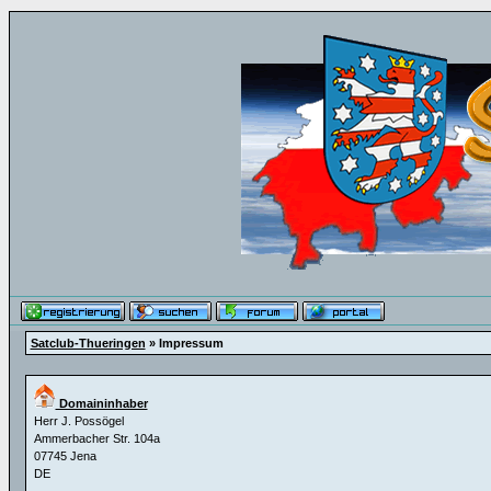
Satclub-Thueringen
» Impressum
Domaininhaber
Herr J. Possögel
Ammerbacher Str. 104a
07745 Jena
DE