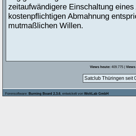
zeitaufwändigere Einschaltung eines 
kostenpflichtigen Abmahnung entspric
mutmaßlichen Willen.
Views heute:
409.775 |
Views
Satclub Thüringen seit 
Forensoftware:
Burning Board 2.3.6
, entwickelt von
WoltLab GmbH