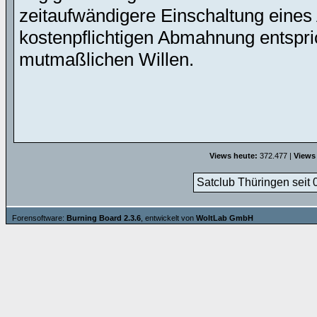
zeitaufwändigere Einschaltung eines 
kostenpflichtigen Abmahnung entspric
mutmaßlichen Willen.
Views heute:
372.477 |
Views
Satclub Thüringen seit 
Forensoftware:
Burning Board 2.3.6
, entwickelt von
WoltLab GmbH