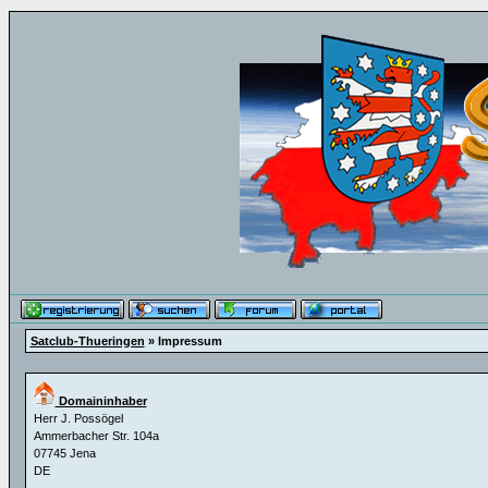
Satclub-Thueringen
» Impressum
Domaininhaber
Herr J. Possögel
Ammerbacher Str. 104a
07745 Jena
DE