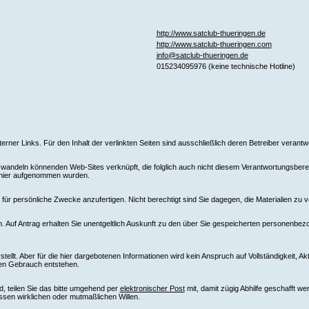
http://www.satclub-thueringen.de
http://www.satclub-thueringen.com
info@satclub-thueringen.de
015234095976 (keine technische Hotline)
xterner Links. Für den Inhalt der verlinkten Seiten sind ausschließlich deren Betreiber verantwo
ndeln könnenden Web-Sites verknüpft, die folglich auch nicht diesem Verantwortungsbereich
e hier aufgenommen wurden.
ür persönliche Zwecke anzufertigen. Nicht berechtigt sind Sie dagegen, die Materialien zu v
 Auf Antrag erhalten Sie unentgeltlich Auskunft zu den über Sie gespeicherten personenbez
llt. Aber für die hier dargebotenen Informationen wird kein Anspruch auf Vollständigkeit, Ak
ren Gebrauch entstehen.
d, teilen Sie das bitte umgehend per
elektronischer Post
mit, damit zügig Abhilfe geschafft w
ssen wirklichen oder mutmaßlichen Willen.