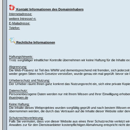
Kontakt Informationen des Domaininhabers
Internetadresse:
weitere Intresse/-n:
E-Mailadresse:
Telefon:
Rechtliche Informationen
Haftungshinweis:
Trotz sorgfältiger inhaltlicher Kontrolle übernehmen wir keine Haftung für die Inhalte e
Abgrenzung:
Die Web-Präsenz ist Teil des WWW und dementsprechend mit fremden, sich jederzeit wa
weder gegen Sitten noch Gesetze verstoßen, wurde genau ein mal geprüft: bevor si
Urheberschutz und Nutzung:
Der Urheber räumt Ihnen ganz konkret das Nutzungsrecht ein, sich eine private Kopie f
Datenschutz:
Personenbezogene Daten werden nur mit Ihrem Wissen und Ihrer Einwilligung erhoben.
thueringen.de
Keine Haftung:
Die Inhalte dieses Webprojektes wurden sorgfältig geprüft und nach bestem Wissen erste
übernommen werden, die durch das Vertrauen auf die Inhalte dieser Website oder de
Schutzrechtsverletzung:
Falls Sie vermuten, dass von dieser Website aus eines Ihrer Schutzrechte verletzt wir
Anwaltes zur für den Diensteanbieter kostenpflichtigen Abmahnung entspricht nicht de