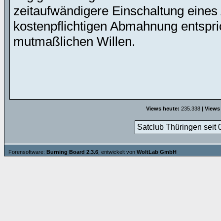
zeitaufwändigere Einschaltung eines 
kostenpflichtigen Abmahnung entspric
mutmaßlichen Willen.
Views heute:
235.338 |
Views
Satclub Thüringen seit 
Forensoftware:
Burning Board 2.3.6
, entwickelt von
WoltLab GmbH