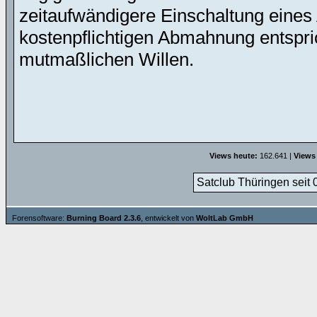
zeitaufwändigere Einschaltung eines 
kostenpflichtigen Abmahnung entspric
mutmaßlichen Willen.
Views heute:
162.641 |
Views
Satclub Thüringen seit 
Forensoftware:
Burning Board 2.3.6
, entwickelt von
WoltLab GmbH