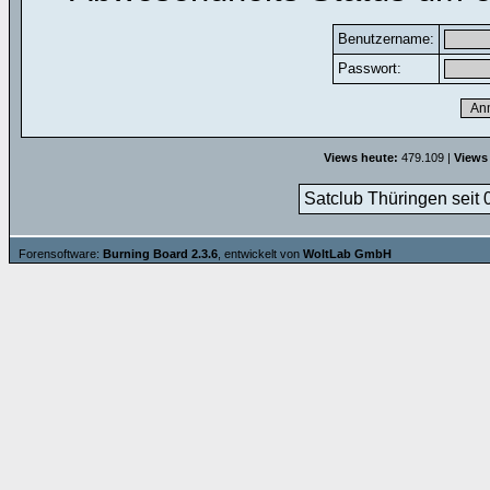
Benutzername:
Passwort:
Views heute:
479.109 |
Views
Satclub Thüringen seit 
Forensoftware:
Burning Board 2.3.6
, entwickelt von
WoltLab GmbH