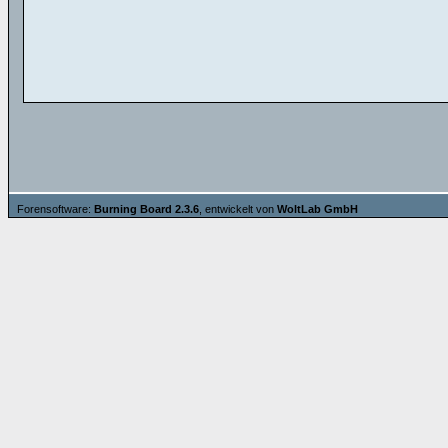
Forensoftware:
Burning Board 2.3.6
, entwickelt von
WoltLab GmbH