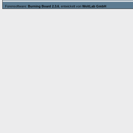
Forensoftware:
Burning Board 2.3.6
, entwickelt von
WoltLab GmbH