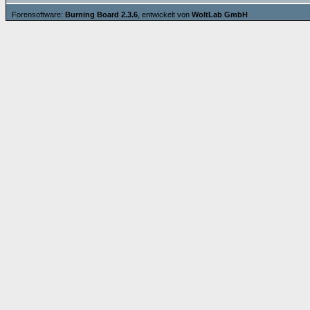
Forensoftware:
Burning Board 2.3.6
, entwickelt von
WoltLab GmbH