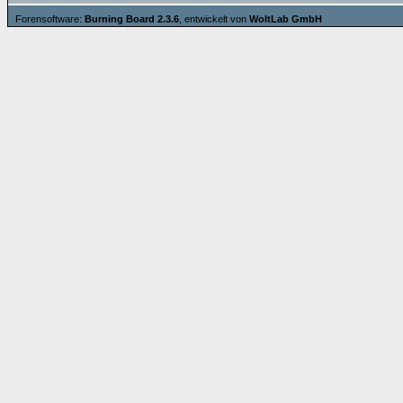
Forensoftware:
Burning Board 2.3.6
, entwickelt von
WoltLab GmbH