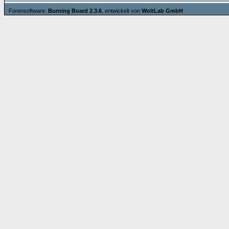
Forensoftware:
Burning Board 2.3.6
, entwickelt von
WoltLab GmbH