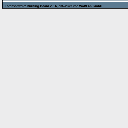
Forensoftware:
Burning Board 2.3.6
, entwickelt von
WoltLab GmbH