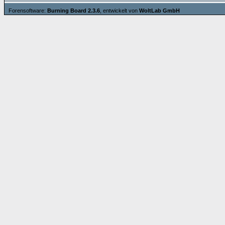
Forensoftware:
Burning Board 2.3.6
, entwickelt von
WoltLab GmbH