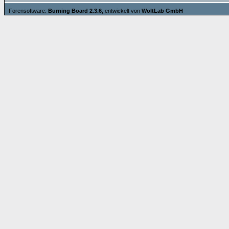
Forensoftware:
Burning Board 2.3.6
, entwickelt von
WoltLab GmbH