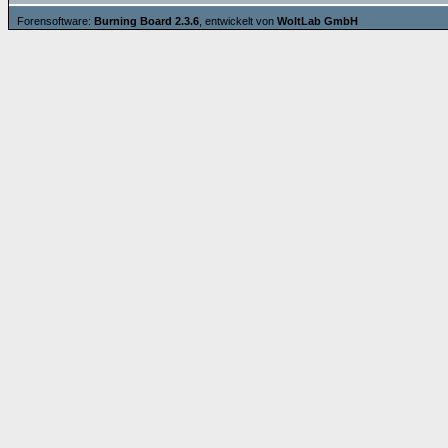
Forensoftware:
Burning Board 2.3.6
, entwickelt von
WoltLab GmbH