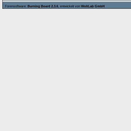
Forensoftware:
Burning Board 2.3.6
, entwickelt von
WoltLab GmbH