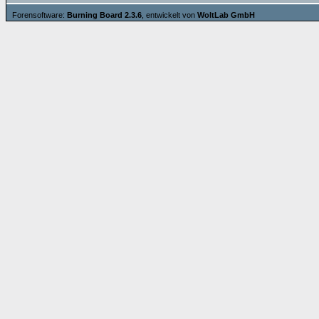
Forensoftware:
Burning Board 2.3.6
, entwickelt von
WoltLab GmbH