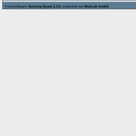
Forensoftware:
Burning Board 2.3.6
, entwickelt von
WoltLab GmbH